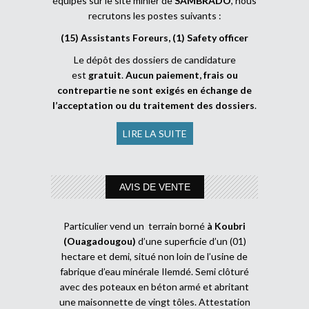
équipes sur le site minier de
SAMBRADO
, nous
recrutons les postes suivants :
(15) Assistants Foreurs, (1) Safety officer
Le dépôt des dossiers de candidature
est
gratuit
.
Aucun paiement, frais ou
contrepartie ne sont exigés en échange de
l’acceptation ou du traitement des dossiers
.
LIRE LA SUITE
AVIS DE VENTE
Particulier vend un terrain borné
à Koubri
(Ouagadougou)
d’une superficie d’un (01)
hectare et demi, situé non loin de l’usine de
fabrique d’eau minérale Ilemdé. Semi clôturé
avec des poteaux en béton armé et abritant
une maisonnette de vingt tôles. Attestation