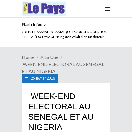
Flash Infos
ELECTION DE TALON A LA TETE DU SENAT BENINOIS :
JOHN DRAMANI EN JAMAIQUE POUR DES QUESTIONS
Quand Patrice quitte le pouvoir sans partir !
LIEES A L’ESCLAVAGE : Kingston valait bien un détour
Home
A La Une
WEEK-END ELECTORAL AU SENEGAL
ET AU NIGERIA
25 février 2019
WEEK-END
ELECTORAL AU
SENEGAL ET AU
NIGERIA