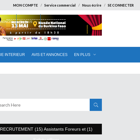
MON COMPTE
Service commercial
Nous écrire
SE CONNECTER
ANNONCES
EN PLUS
UE INTERIEUR
AVIS ET ANNONCES
EN PLUS
RECRUTEMENT (15) Assistants Foreurs et (1)
Safety officer