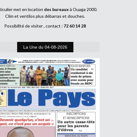
ticulier met en location
des bureaux
à Ouaga 2000.
Clim et ventilos plus débarras et douches.
Possibilité de visiter , contact :
72 60 14 28
La Une du 04-08-2026