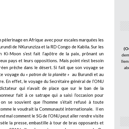
n pèlerinage en Afrique avec pour escales marquées les
urundi de NKurunziza et la RD Congo de Kabila. Sur les
(O
 Ki-Moon s’est fait l’apôtre de la paix, prônant un
demi
deux pays et leurs oppositions. Mais point n’est besoin
Ilem
réen prêche dans le désert. Si fait que son voyage se
ab
, ce voyage du
« patron de la planète »
au Burundi et au
e. En effet, le voyage du Secrétaire général de l’ONU
ictateur qui n’avait de place que sur le ban de la
onneur fait à ce satrape qui a saisi l’occasion pour
 on se souvient que l’homme s’était refusé à toute
comme le voudrait la Communauté internationale. Il en
d mal comment le SG de l’ONU peut aller rendre visite
sèle la presse, embastille à tour de bras opposants et