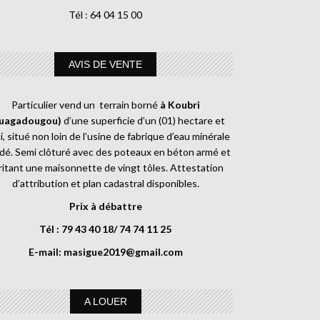
Tél : 64 04 15 00
AVIS DE VENTE
Particulier vend un terrain borné
à Koubri
uagadougou)
d’une superficie d’un (01) hectare et
, situé non loin de l’usine de fabrique d’eau minérale
dé. Semi clôturé avec des poteaux en béton armé et
ritant une maisonnette de vingt tôles. Attestation
d’attribution et plan cadastral disponibles.
Prix à débattre
Tél : 79 43 40 18/ 74 74 11 25
E-mail:
masigue2019@gmail.com
A LOUER