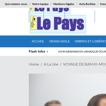
Qui sommes-nous
Notre équipe
Mentions légales
Actu Burkina
Evas
ACCUEIL
GRAND ANGLE
OMBRES ET LUMIÈRES
SUR LA
ACCUEIL
GRAND ANGLE
OMBRES ET LUMIÈRE
Flash Infos
ELECTION DE TALON A LA TETE DU SENA
Home
A La Une
VOYAGE DE BAN KI-MOON