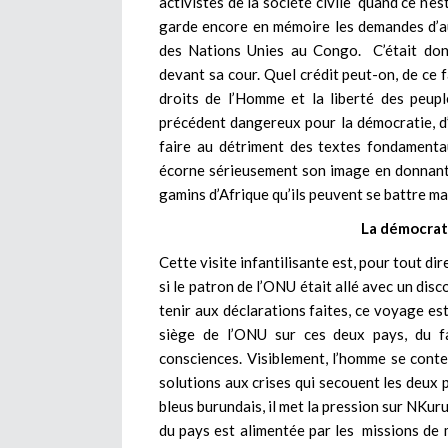
activistes de la société civile quand ce n’
garde encore en mémoire les demandes d’au
des Nations Unies au Congo. C’était donc
devant sa cour. Quel crédit peut-on, de ce f
droits de l’Homme et la liberté des peup
précédent dangereux pour la démocratie, d’
faire au détriment des textes fondamenta
écorne sérieusement son image en donnant l
gamins d’Afrique qu’ils peuvent se battre ma
La démocrati
Cette visite infantilisante est, pour tout dire
si le patron de l’ONU était allé avec un disco
tenir aux déclarations faites, ce voyage est
siège de l’ONU sur ces deux pays, du fai
consciences. Visiblement, l’homme se conten
solutions aux crises qui secouent les deux 
bleus burundais, il met la pression sur NKuru
du pays est alimentée par les missions de m