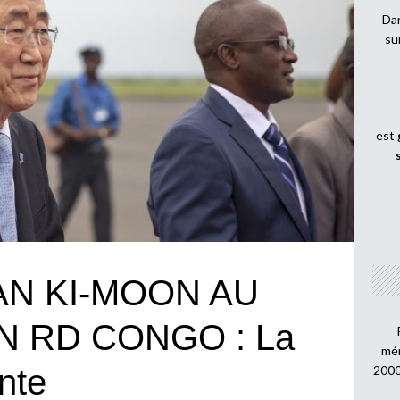
Dan
su
est
AN KI-MOON AU
N RD CONGO : La
mén
2000
nte