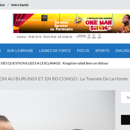
ion
Votre Santé
 BRAISE
LIGNES DE FORCE
FOCUS
SPORTS
DIALOGUE INTERIEUR
AVIS ET 
S
SUR LA BRAISE
LIGNES DE FORCE
FOCUS
SPORTS
DIALOG
T BENINOIS : Quand Patrice quitte le pouvoir sans partir !
 AU BURUNDI ET EN RD CONGO : La Tournée De La Honte