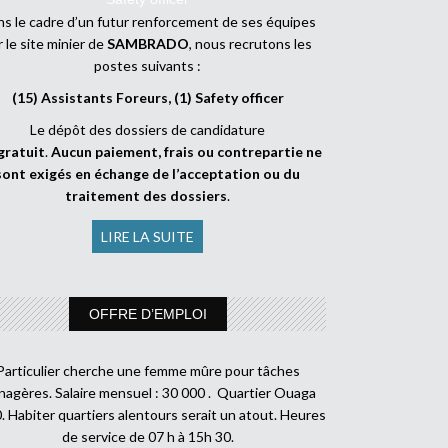
s le cadre d’un futur renforcement de ses équipes
r le site minier de
SAMBRADO
, nous recrutons les
postes suivants :
(15) Assistants Foreurs, (1) Safety officer
Le dépôt des dossiers de candidature
gratuit
.
Aucun paiement, frais ou contrepartie ne
sont exigés en échange de l’acceptation ou du
traitement des dossiers
.
LIRE LA SUITE
OFFRE D’EMPLOI
Particulier cherche une femme mûre pour tâches
agères. Salaire mensuel : 30 000 . Quartier Ouaga
. Habiter quartiers alentours serait un atout. Heures
de service de 07 h à 15h 30.