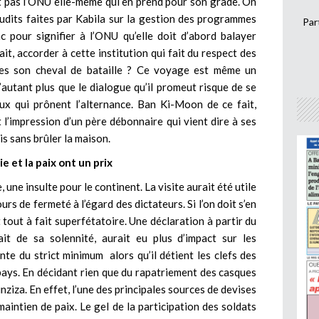
est pas l’ONU elle-même qui en prend pour son grade. On
dits faites par Kabila sur la gestion des programmes
Par
 pour signifier à l’ONU qu’elle doit d’abord balayer
ait, accorder à cette institution qui fait du respect des
les son cheval de bataille ? Ce voyage est même un
autant plus que le dialogue qu’il promeut risque de se
ux qui prônent l’alternance. Ban Ki-Moon de ce fait,
’impression d’un père débonnaire qui vient dire à ses
is sans brûler la maison.
e et la paix ont un prix
, une insulte pour le continent. La visite aurait été utile
urs de fermeté à l’égard des dictateurs. Si l’on doit s’en
 tout à fait superfétatoire. Une déclaration à partir du
t de sa solennité, aurait eu plus d’impact sur les
te du strict minimum alors qu’il détient les clefs des
pays. En décidant rien que du rapatriement des casques
nziza. En effet, l’une des principales sources de devises
aintien de paix. Le gel de la participation des soldats