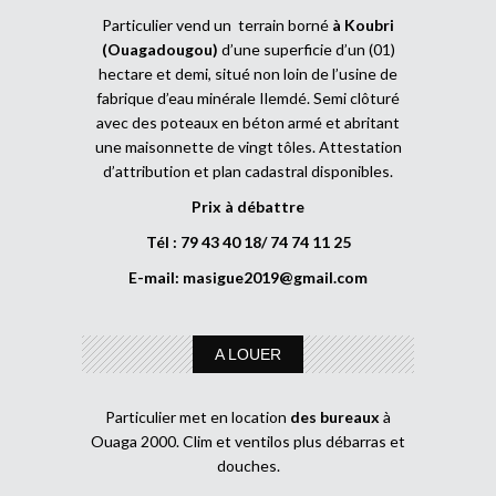
Particulier vend un terrain borné
à Koubri
(Ouagadougou)
d’une superficie d’un (01)
hectare et demi, situé non loin de l’usine de
fabrique d’eau minérale Ilemdé. Semi clôturé
avec des poteaux en béton armé et abritant
une maisonnette de vingt tôles. Attestation
d’attribution et plan cadastral disponibles.
Prix à débattre
Tél : 79 43 40 18/ 74 74 11 25
E-mail:
masigue2019@gmail.com
A LOUER
Particulier met en location
des bureaux
à
Ouaga 2000. Clim et ventilos plus débarras et
douches.