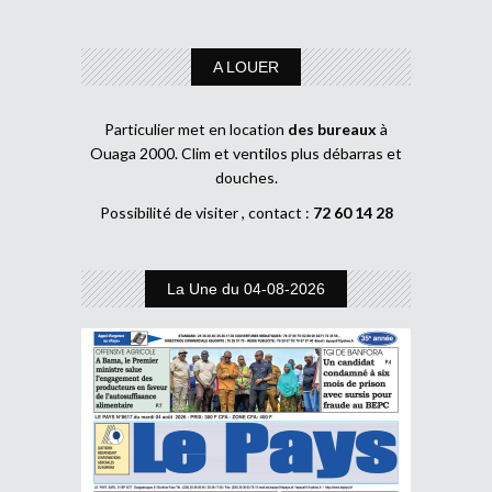
A LOUER
Particulier met en location
des bureaux
à
Ouaga 2000. Clim et ventilos plus débarras et
douches.
Possibilité de visiter , contact :
72 60 14 28
La Une du 04-08-2026