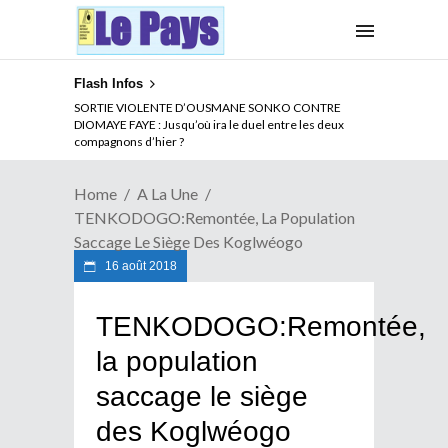
Flash Infos
NOUVELLE ATTAQUE MEURTRIERE DES ADF EN RDC :
SORTIE VIOLENTE D’OUSMANE SONKO CONTRE
Comment arrêter la spirale de la violence au Congo
DIOMAYE FAYE : Jusqu’où ira le duel entre les deux
compagnons d’hier ?
Home
A La Une
TENKODOGO:Remontée, La Population
Saccage Le Siège Des Koglwéogo
16 août 2018
TENKODOGO:Remontée,
la population
saccage le siège
des Koglwéogo