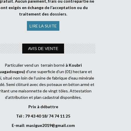
gratuit
.
Aucun paiement, frais ou contrepartie ne
sont exigés en échange de l’acceptation ou du
traitement des dossiers
.
LIRE LA SUITE
AVIS DE VENTE
Particulier vend un terrain borné
à Koubri
uagadougou)
d’une superficie d’un (01) hectare et
, situé non loin de l’usine de fabrique d’eau minérale
dé. Semi clôturé avec des poteaux en béton armé et
ritant une maisonnette de vingt tôles. Attestation
d’attribution et plan cadastral disponibles.
Prix à débattre
Tél : 79 43 40 18/ 74 74 11 25
E-mail:
masigue2019@gmail.com