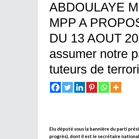
ABDOULAYE M
MPP A PROPOS
DU 13 AOUT 201
assumer notre p
tuteurs de terror
Elu député sous la bannière du parti pré
progrès), dont il est le secrétaire nationa