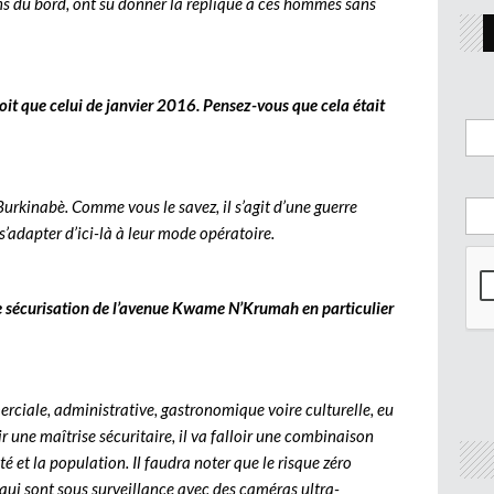
ens du bord, ont su donner la réplique à ces hommes sans
oit que celui de janvier 2016. Pensez-vous que cela était
Burkinabè. Comme vous le savez, il s’agit d’une guerre
s’adapter d’ici-là à leur mode opératoire.
e sécurisation de l’avenue Kwame N’Krumah en particulier
iale, administrative, gastronomique voire culturelle, eu
r une maîtrise sécuritaire, il va falloir une combinaison
ité et la population. Il faudra noter que le risque zéro
 qui sont sous surveillance avec des caméras ultra-