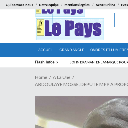
Qui sommes-nous
Notre équipe
Mentions légales
Actu Burkina
Evas
ACCUEIL
GRAND ANGLE
OMBRES ET LUMIÈRES
SUR LA
ACCUEIL
GRAND ANGLE
OMBRES ET LUMIÈRE
Flash Infos
JOHN DRAMANI EN JAMAIQUE POUR DES
Home
A La Une
ABDOULAYE MOSSE, DEPUTE MPP A PROPOS DE 