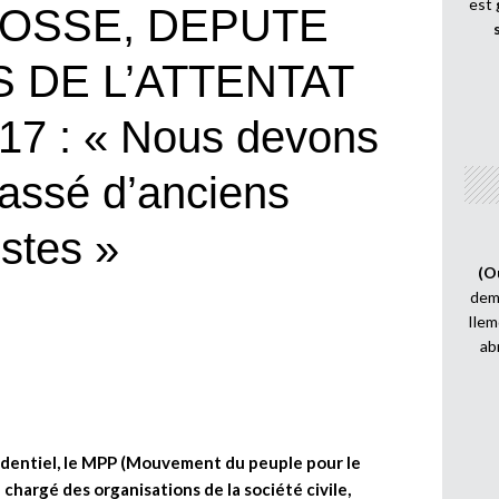
est
OSSE, DEPUTE
 DE L’ATTENTAT
7 : « Nous devons
assé d’anciens
istes »
(O
demi
Ilem
ab
sidentiel, le MPP (Mouvement du peuple pour le
l chargé des organisations de la société civile,