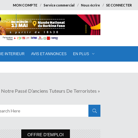
MON COMPTE
Service commercial
Nous écrire
SE CONNECTER
ANNONCES
EN PLUS
UE INTERIEUR
AVIS ET ANNONCES
EN PLUS
 Passé D’anciens Tuteurs De Terroristes »
OFFRE D’EMPLOI