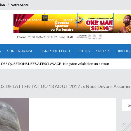
ion
Votre Santé
 BRAISE
LIGNES DE FORCE
FOCUS
SPORTS
DIALOGUE INTERIEUR
AVIS ET 
S
SUR LA BRAISE
LIGNES DE FORCE
FOCUS
SPORTS
DIALOG
 QUESTIONS LIEES A L’ESCLAVAGE : Kingston valait bien un détour
L’ATTENTAT DU 13 AOUT 2017 : « Nous Devons Assumer Notre