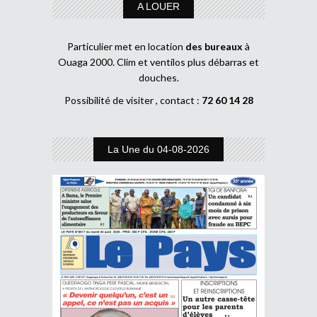
A LOUER
Particulier met en location
des bureaux
à
Ouaga 2000. Clim et ventilos plus débarras et
douches.
Possibilité de visiter , contact :
72 60 14 28
La Une du 04-08-2026