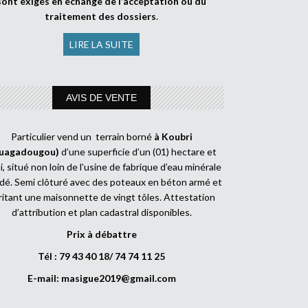
sont exigés en échange de l’acceptation ou du
traitement des dossiers
.
LIRE LA SUITE
AVIS DE VENTE
Particulier vend un terrain borné
à Koubri
uagadougou)
d’une superficie d’un (01) hectare et
, situé non loin de l’usine de fabrique d’eau minérale
dé. Semi clôturé avec des poteaux en béton armé et
ritant une maisonnette de vingt tôles. Attestation
d’attribution et plan cadastral disponibles.
Prix à débattre
Tél : 79 43 40 18/ 74 74 11 25
E-mail:
masigue2019@gmail.com