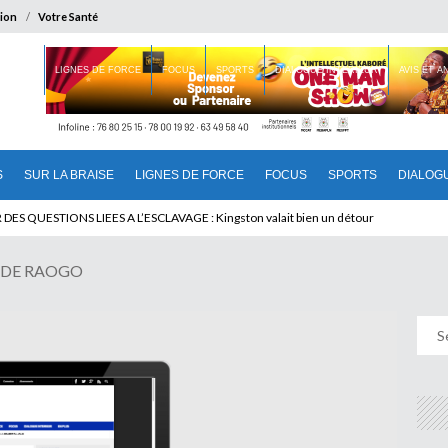
ion
Votre Santé
 BRAISE
LIGNES DE FORCE
FOCUS
SPORTS
DIALOGUE INTERIEUR
AVIS ET 
S
SUR LA BRAISE
LIGNES DE FORCE
FOCUS
SPORTS
DIALOG
T BENINOIS : Quand Patrice quitte le pouvoir sans partir !
 DE RAOGO