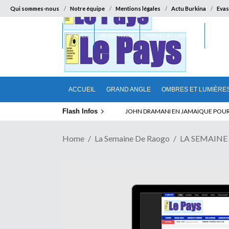
Qui sommes-nous
Notre équipe
Mentions légales
Actu Burkina
Evas
ACCUEIL
GRAND ANGLE
OMBRES ET LUMIÈRES
SUR LA
ACCUEIL
GRAND ANGLE
OMBRES ET LUMIÈRE
Flash Infos
ELECTION DE TALON A LA TETE DU SENA
Home
La Semaine De Raogo
LA SEMAINE