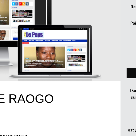
Re
Pai
Dan
DE RAOGO
su
est