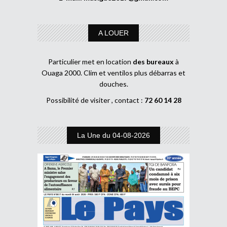
A LOUER
Particulier met en location
des bureaux
à
Ouaga 2000. Clim et ventilos plus débarras et
douches.
Possibilité de visiter , contact :
72 60 14 28
La Une du 04-08-2026