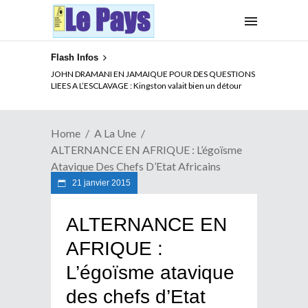
Flash Infos
ELECTION DE TALON A LA TETE DU SENAT BENINOIS :
JOHN DRAMANI EN JAMAIQUE POUR DES QUESTIONS
Quand Patrice quitte le pouvoir sans partir !
LIEES A L’ESCLAVAGE : Kingston valait bien un détour
Home
A La Une
ALTERNANCE EN AFRIQUE : L’égoïsme
Atavique Des Chefs D’Etat Africains
21 janvier 2015
ALTERNANCE EN
AFRIQUE :
L’égoïsme atavique
des chefs d’Etat