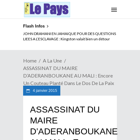
Flash Infos
ELECTION DE TALON A LA TETE DU SENAT BENINOIS :
Quand Patrice quitte le pouvoir sans partir !
Home
A La Une
ASSASSINAT DU MAIRE
D’ADERANBOUKANE AU MALI : Encore
Un Couteau Planté Dans Le Dos De La Paix
4 janvier 2015
ASSASSINAT DU
MAIRE
D’ADERANBOUKANE