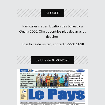
A LOUER
Particulier met en location
des bureaux
à
Ouaga 2000. Clim et ventilos plus débarras et
douches.
Possibilité de visiter , contact :
72 60 14 28
La Une du 04-08-2026