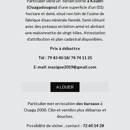
Particulier vend un terrain borné
à Koubri
(Ouagadougou)
d’une superficie d’un (01)
hectare et demi, situé non loin de l’usine de
fabrique d’eau minérale Ilemdé. Semi clôturé
avec des poteaux en béton armé et abritant
une maisonnette de vingt tôles. Attestation
d’attribution et plan cadastral disponibles.
Prix à débattre
Tél : 79 43 40 18/ 74 74 11 25
E-mail:
masigue2019@gmail.com
A LOUER
Particulier met en location
des bureaux
à
Ouaga 2000. Clim et ventilos plus débarras et
douches.
Possibilité de visiter , contact :
72 60 14 28