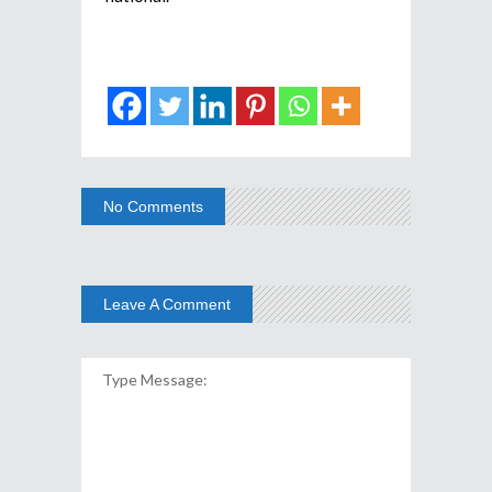
No Comments
Leave A Comment