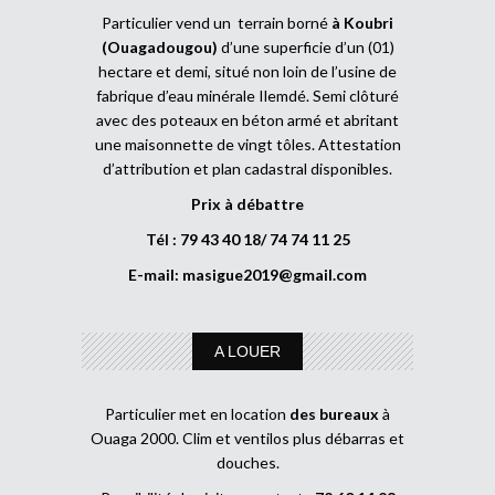
Particulier vend un terrain borné
à Koubri
(Ouagadougou)
d’une superficie d’un (01)
hectare et demi, situé non loin de l’usine de
fabrique d’eau minérale Ilemdé. Semi clôturé
avec des poteaux en béton armé et abritant
une maisonnette de vingt tôles. Attestation
d’attribution et plan cadastral disponibles.
Prix à débattre
Tél : 79 43 40 18/ 74 74 11 25
E-mail:
masigue2019@gmail.com
A LOUER
Particulier met en location
des bureaux
à
Ouaga 2000. Clim et ventilos plus débarras et
douches.