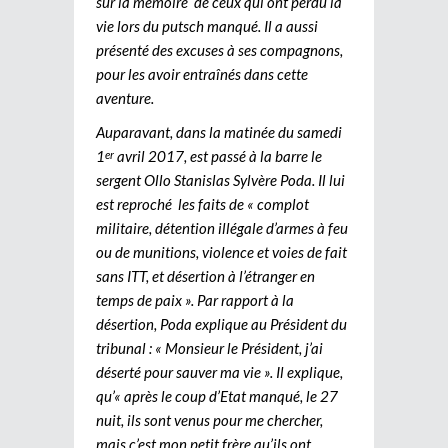
sur la mémoire de ceux qui ont perdu la
vie lors du putsch manqué. Il a aussi
présenté des excuses à ses compagnons,
pour les avoir entraînés dans cette
aventure.
Auparavant, dans la matinée du samedi
1
avril 2017, est passé à la barre le
er
sergent Ollo Stanislas Sylvère Poda. Il lui
est reproché les faits de « complot
militaire, détention illégale d’armes à feu
ou de munitions, violence et voies de fait
sans ITT, et désertion à l’étranger en
temps de paix ». Par rapport à la
désertion, Poda explique au Président du
tribunal : « Monsieur le Président, j’ai
déserté pour sauver ma vie ». Il explique,
qu’« après le coup d’Etat manqué, le 27
nuit, ils sont venus pour me chercher,
mais c’est mon petit frère qu’ils ont