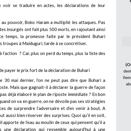
e voir se traduire en actes, les déclarations de leur
i au pouvoir, Boko Haram a multiplié les attaques. Pas
stes insurgés ont fait plus 500 morts, en rajoutant ainsi
e temps, la promesse faite par le président Buhari
s troupes à Maiduguri, tarde à se concrétiser.
’action ? Car, plus on perd du temps, plus la liste des
(O
e payer le prix fort de la déclaration de Buhari
demi
Ilem
le 30 mai dernier, l’on ne peut pas dire que Buhari a
ab
oste. Mais que gagnait-il à déclarer la guerre de façon
 pas déjà élaboré le plan de riposte immédiate ? En bon
e quand on va en guerre, on ne dévoile pas ses stratégies
ces de surprendre l’adversaire et d’en venir à bout. A
ut aussi bien réserver des surprises. Quoi qu’il en soit,
il apporte de l’eau au moulin de ceux qui pensent qu’il a
s une déclaration qui ressemble aujourd’hui à une