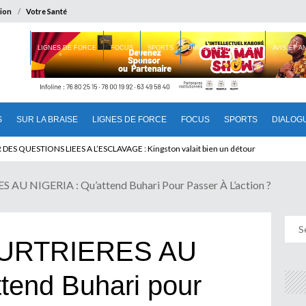
ion
Votre Santé
 BRAISE
LIGNES DE FORCE
FOCUS
SPORTS
DIALOGUE INTERIEUR
AVIS ET 
S
SUR LA BRAISE
LIGNES DE FORCE
FOCUS
SPORTS
DIALOG
T BENINOIS : Quand Patrice quitte le pouvoir sans partir !
 NIGERIA : Qu’attend Buhari Pour Passer À L’action ?
URTRIERES AU
tend Buhari pour