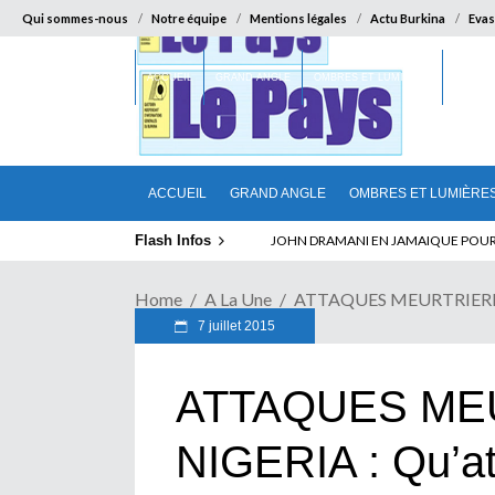
Qui sommes-nous
Notre équipe
Mentions légales
Actu Burkina
Evas
ACCUEIL
GRAND ANGLE
OMBRES ET LUMIÈRES
SUR LA
ACCUEIL
GRAND ANGLE
OMBRES ET LUMIÈRE
Flash Infos
ELECTION DE TALON A LA TETE DU SENA
Home
A La Une
ATTAQUES MEURTRIERES AU
7 juillet 2015
ATTAQUES ME
NIGERIA : Qu’at