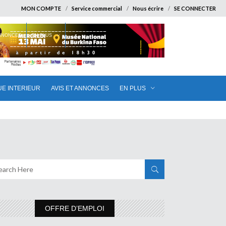
MON COMPTE
Service commercial
Nous écrire
SE CONNECTER
ANNONCES
EN PLUS
UE INTERIEUR
AVIS ET ANNONCES
EN PLUS
OFFRE D’EMPLOI