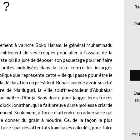
 ?
Re
Pai
gagement à vaincre Boko Haram, le général Muhammadu
emblement de ses troupes pour aller à l’assaut de la
miste où il a juré de déposer son paquetage pour en faire
nités mobilisées dans la lutte contre les insurgés
lique que représente cette ville qui passe pour être le
la déclaration du président Buhari semble avoir suscité
ire de Maiduguri, la ville souffre-douleur d’Abubakar
Dan
u maître d’Abuja. Sans doute pour jauger leurs forces
su
luck Jonathan, qui a fait preuve d’une mollesse criarde
ennemi. Seulement, à force d’attendre un adversaire qui
se donner du grain à moudre. Ce, de la façon la plus
 faire : par des attentats kamikazes calculés, pour faire
est