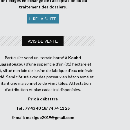
sont exigés en échange de l’acceptation ou du
traitement des dossiers
.
LIRE LA SUITE
AVIS DE VENTE
Particulier vend un terrain borné
à Koubri
uagadougou)
d’une superficie d’un (01) hectare et
, situé non loin de l’usine de fabrique d’eau minérale
dé. Semi clôturé avec des poteaux en béton armé et
ritant une maisonnette de vingt tôles. Attestation
d’attribution et plan cadastral disponibles.
Prix à débattre
Tél : 79 43 40 18/ 74 74 11 25
E-mail:
masigue2019@gmail.com