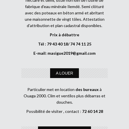
hectare et demi, situé non loin de l’usine de
fabrique d’eau minérale Ilemdé. Semi clôturé
avec des poteaux en béton armé et abritant
une maisonnette de vingt tôles. Attestation
d’attribution et plan cadastral disponibles.
Prix à débattre
Tél : 79 43 40 18/ 74 74 11 25
E-mail:
masigue2019@gmail.com
A LOUER
Particulier met en location
des bureaux
à
Ouaga 2000. Clim et ventilos plus débarras et
douches.
Possibilité de visiter , contact :
72 60 14 28