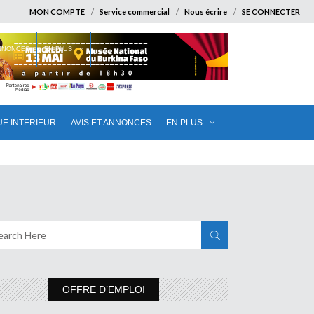
MON COMPTE
Service commercial
Nous écrire
SE CONNECTER
ANNONCES
EN PLUS
UE INTERIEUR
AVIS ET ANNONCES
EN PLUS
OFFRE D’EMPLOI