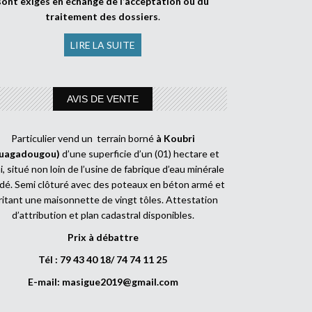
sont exigés en échange de l’acceptation ou du
traitement des dossiers
.
LIRE LA SUITE
AVIS DE VENTE
Particulier vend un terrain borné
à Koubri
uagadougou)
d’une superficie d’un (01) hectare et
, situé non loin de l’usine de fabrique d’eau minérale
dé. Semi clôturé avec des poteaux en béton armé et
ritant une maisonnette de vingt tôles. Attestation
d’attribution et plan cadastral disponibles.
Prix à débattre
Tél : 79 43 40 18/ 74 74 11 25
E-mail:
masigue2019@gmail.com