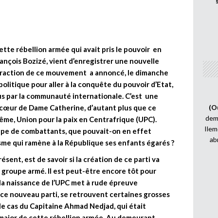
ette rébellion armée qui avait pris le pouvoir en
ançois Bozizé, vient d’enregistrer une nouvelle
 fraction de ce mouvement a annoncé, le dimanche
politique pour aller à la conquête du pouvoir d’Etat,
nus par la communauté internationale. C’est une
 cœur de Dame Catherine, d’autant plus que ce
(O
demi
me, Union pour la paix en Centrafrique (UPC).
Ilem
upe de combattants, que pouvait-on en effet
ab
sme qui ramène à la République ses enfants égarés ?
ésent, est de savoir si la création de ce parti va
e groupe armé. Il est peut-être encore tôt pour
e la naissance de l’UPC met à rude épreuve
 ce nouveau parti, se retrouvent certaines grosses
 le cas du Capitaine Ahmad Nedjad, qui était
major de cette rébellion armée. Au demeurant,