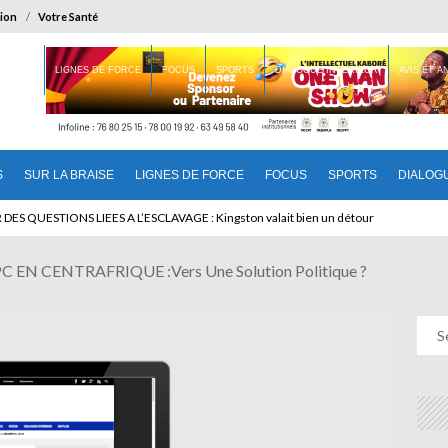
ion
Votre Santé
 BRAISE
LIGNES DE FORCE
FOCUS
SPORTS
DIALOGUE INTERIEUR
AVIS ET 
S
SUR LA BRAISE
LIGNES DE FORCE
FOCUS
SPORTS
DIALOG
T BENINOIS : Quand Patrice quitte le pouvoir sans partir !
EN CENTRAFRIQUE :Vers Une Solution Politique ?