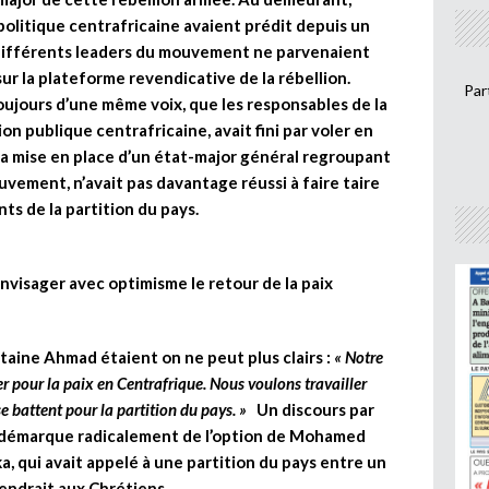
politique centrafricaine avaient prédit depuis un
s différents leaders du mouvement ne parvenaient
ur la plateforme revendicative de la rébellion.
Par
oujours d’une même voix, que les responsables de la
on publique centrafricaine, avait fini par voler en
u la mise en place d’un état-major général regroupant
vement, n’avait pas davantage réussi à faire taire
ts de la partition du pays.
envisager avec optimisme le retour de la paix
itaine Ahmad étaient on ne peut plus clairs :
« Notre
r pour la paix en Centrafrique. Nous voulons travailler
e battent pour la partition du pays. »
Un discours par
se démarque radicalement de l’option de Mohamed
, qui avait appelé à une partition du pays entre un
endrait aux Chrétiens.