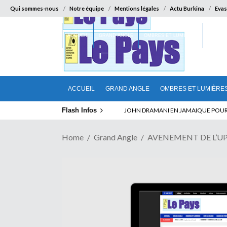
Qui sommes-nous
Notre équipe
Mentions légales
Actu Burkina
Evas
ACCUEIL
GRAND ANGLE
OMBRES ET LUMIÈRES
SUR LA
ACCUEIL
GRAND ANGLE
OMBRES ET LUMIÈRE
Flash Infos
ELECTION DE TALON A LA TETE DU SENA
Home
Grand Angle
AVENEMENT DE L’UPC 