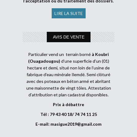
l’acceptation ou du traitement des dossiers
.
LIRE LA SUITE
AVIS DE VENTE
Particulier vend un terrain borné
à Koubri
(Ouagadougou)
d’une superficie d’un (01)
hectare et demi, situé non loin de l’usine de
fabrique d’eau minérale Ilemdé. Semi clôturé
avec des poteaux en béton armé et abritant
une maisonnette de vingt tôles. Attestation
d’attribution et plan cadastral disponibles.
Prix à débattre
Tél : 79 43 40 18/ 74 74 11 25
E-mail:
masigue2019@gmail.com