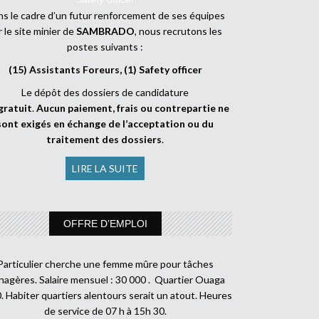
s le cadre d’un futur renforcement de ses équipes
r le site minier de
SAMBRADO
, nous recrutons les
postes suivants :
(15) Assistants Foreurs, (1) Safety officer
Le dépôt des dossiers de candidature
gratuit
.
Aucun paiement, frais ou contrepartie ne
sont exigés en échange de l’acceptation ou du
traitement des dossiers
.
LIRE LA SUITE
OFFRE D’EMPLOI
Particulier cherche une femme mûre pour tâches
agères. Salaire mensuel : 30 000 . Quartier Ouaga
. Habiter quartiers alentours serait un atout. Heures
de service de 07 h à 15h 30.