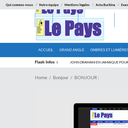
Qui sommes-nous
Notre équipe
Mentions légales
Actu Burkina
Evas
ACCUEIL
GRAND ANGLE
OMBRES ET LUMIÈRES
SUR LA
ACCUEIL
GRAND ANGLE
OMBRES ET LUMIÈRE
Flash Infos
ELECTION DE TALON A LA TETE DU SENA
Home
Bonjour
BONJOUR :