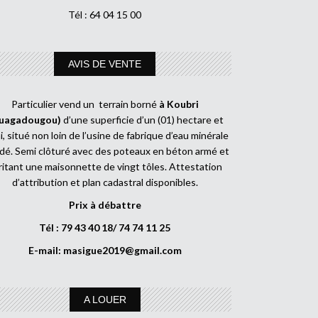
Tél : 64 04 15 00
AVIS DE VENTE
Particulier vend un terrain borné
à Koubri
uagadougou)
d’une superficie d’un (01) hectare et
, situé non loin de l’usine de fabrique d’eau minérale
dé. Semi clôturé avec des poteaux en béton armé et
ritant une maisonnette de vingt tôles. Attestation
d’attribution et plan cadastral disponibles.
Prix à débattre
Tél : 79 43 40 18/ 74 74 11 25
E-mail:
masigue2019@gmail.com
A LOUER