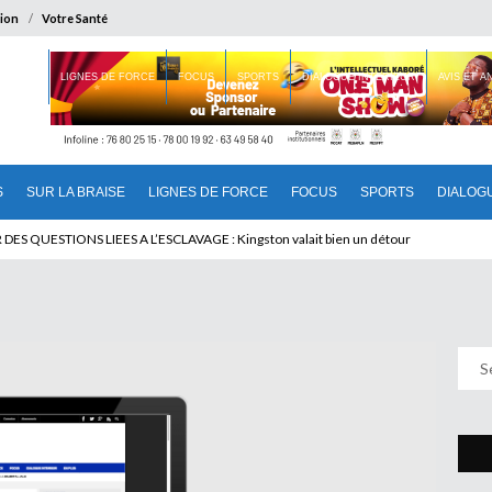
ion
Votre Santé
 BRAISE
LIGNES DE FORCE
FOCUS
SPORTS
DIALOGUE INTERIEUR
AVIS ET 
S
SUR LA BRAISE
LIGNES DE FORCE
FOCUS
SPORTS
DIALOG
T BENINOIS : Quand Patrice quitte le pouvoir sans partir !