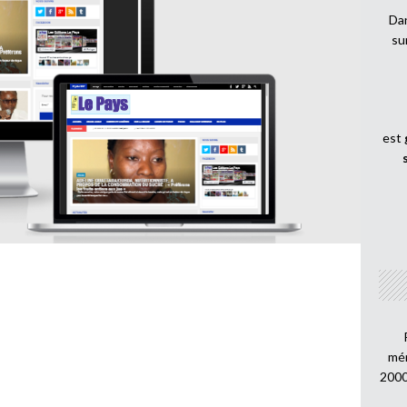
Dan
su
est
mén
2000