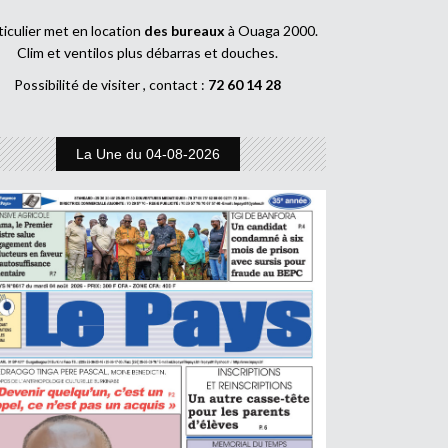
ticulier met en location
des bureaux
à Ouaga 2000.
Clim et ventilos plus débarras et douches.
Possibilité de visiter , contact :
72 60 14 28
La Une du 04-08-2026