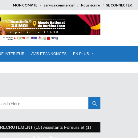
MON COMPTE
Service commercial
Nous écrire
SE CONNECTER
ANNONCES
EN PLUS
UE INTERIEUR
AVIS ET ANNONCES
EN PLUS
RECRUTEMENT (15) Assistants Foreurs et (1)
Safety officer