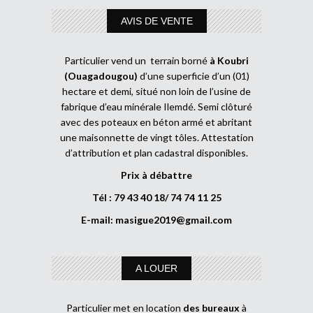
AVIS DE VENTE
Particulier vend un terrain borné
à Koubri
(Ouagadougou)
d’une superficie d’un (01)
hectare et demi, situé non loin de l’usine de
fabrique d’eau minérale Ilemdé. Semi clôturé
avec des poteaux en béton armé et abritant
une maisonnette de vingt tôles. Attestation
d’attribution et plan cadastral disponibles.
Prix à débattre
Tél : 79 43 40 18/ 74 74 11 25
E-mail:
masigue2019@gmail.com
A LOUER
Particulier met en location
des bureaux
à