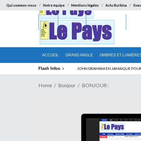
Qui sommes-nous
Notre équipe
Mentions légales
Actu Burkina
Evas
ACCUEIL
GRAND ANGLE
OMBRES ET LUMIÈRES
SUR LA
ACCUEIL
GRAND ANGLE
OMBRES ET LUMIÈRE
Flash Infos
ELECTION DE TALON A LA TETE DU SENA
Home
Bonjour
BONJOUR :