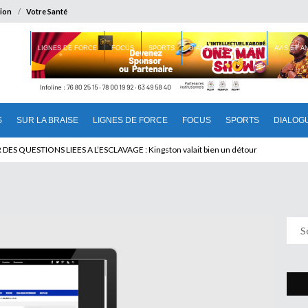
ion
Votre Santé
 BRAISE
LIGNES DE FORCE
FOCUS
SPORTS
DIALOGUE INTERIEUR
AVIS ET 
S
SUR LA BRAISE
LIGNES DE FORCE
FOCUS
SPORTS
DIALOG
T BENINOIS : Quand Patrice quitte le pouvoir sans partir !