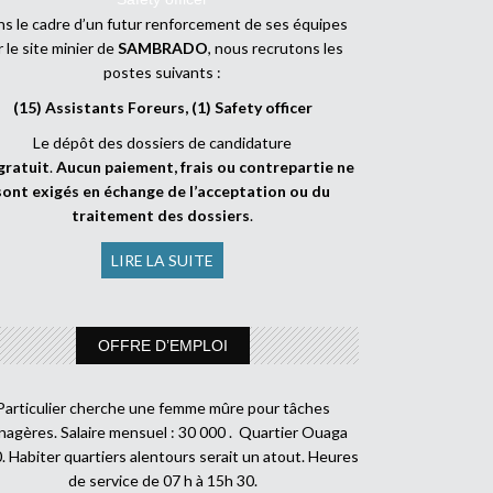
s le cadre d’un futur renforcement de ses équipes
r le site minier de
SAMBRADO
, nous recrutons les
postes suivants :
(15) Assistants Foreurs, (1) Safety officer
Le dépôt des dossiers de candidature
gratuit
.
Aucun paiement, frais ou contrepartie ne
sont exigés en échange de l’acceptation ou du
traitement des dossiers
.
LIRE LA SUITE
OFFRE D’EMPLOI
Particulier cherche une femme mûre pour tâches
agères. Salaire mensuel : 30 000 . Quartier Ouaga
. Habiter quartiers alentours serait un atout. Heures
de service de 07 h à 15h 30.