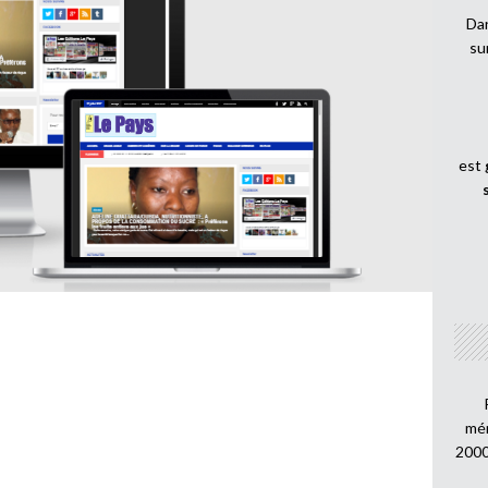
Dan
su
est
mén
2000