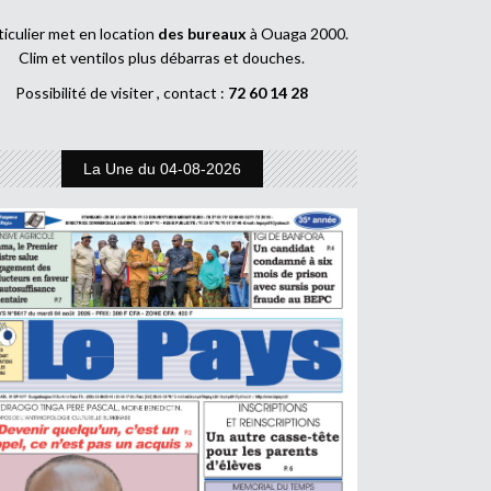
ticulier met en location
des bureaux
à Ouaga 2000.
Clim et ventilos plus débarras et douches.
Possibilité de visiter , contact :
72 60 14 28
La Une du 04-08-2026