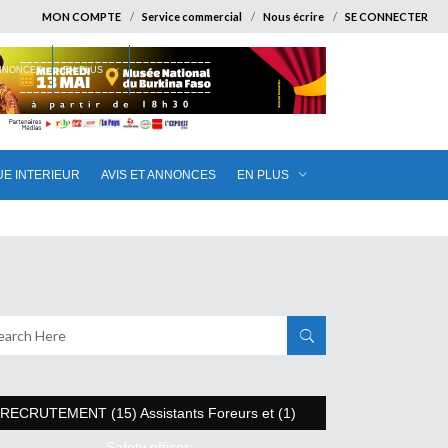
MON COMPTE
Service commercial
Nous écrire
SE CONNECTER
ANNONCES
EN PLUS
UE INTERIEUR
AVIS ET ANNONCES
EN PLUS
RECRUTEMENT (15) Assistants Foreurs et (1)
Safety officer