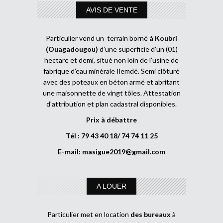
AVIS DE VENTE
Particulier vend un terrain borné
à Koubri
(Ouagadougou)
d’une superficie d’un (01)
hectare et demi, situé non loin de l’usine de
fabrique d’eau minérale Ilemdé. Semi clôturé
avec des poteaux en béton armé et abritant
une maisonnette de vingt tôles. Attestation
d’attribution et plan cadastral disponibles.
Prix à débattre
Tél : 79 43 40 18/ 74 74 11 25
E-mail:
masigue2019@gmail.com
A LOUER
Particulier met en location
des bureaux
à