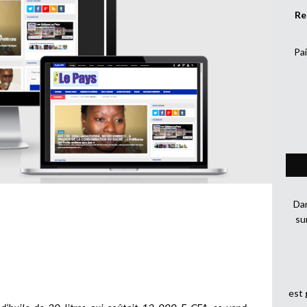
Re
Pai
Dan
su
est