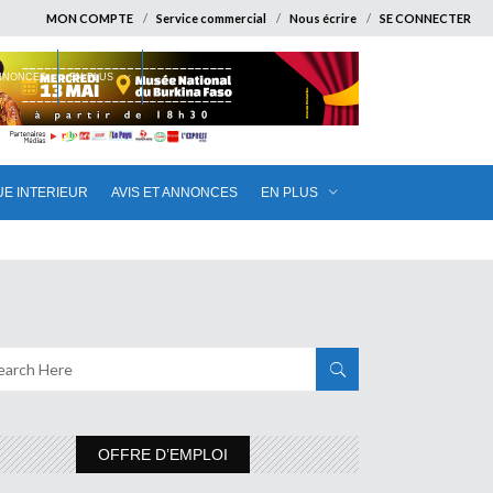
MON COMPTE
Service commercial
Nous écrire
SE CONNECTER
ANNONCES
EN PLUS
UE INTERIEUR
AVIS ET ANNONCES
EN PLUS
OFFRE D’EMPLOI