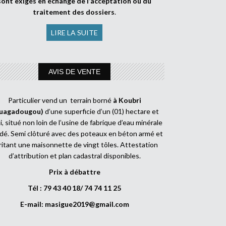
sont exigés en échange de l’acceptation ou du
traitement des dossiers
.
LIRE LA SUITE
AVIS DE VENTE
Particulier vend un terrain borné
à Koubri
uagadougou)
d’une superficie d’un (01) hectare et
, situé non loin de l’usine de fabrique d’eau minérale
dé. Semi clôturé avec des poteaux en béton armé et
ritant une maisonnette de vingt tôles. Attestation
d’attribution et plan cadastral disponibles.
Prix à débattre
Tél : 79 43 40 18/ 74 74 11 25
E-mail:
masigue2019@gmail.com