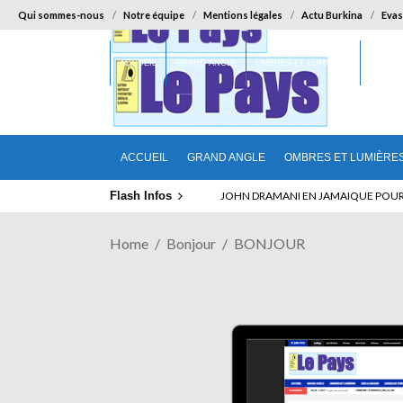
Qui sommes-nous
Notre équipe
Mentions légales
Actu Burkina
Evas
ACCUEIL
GRAND ANGLE
OMBRES ET LUMIÈRES
SUR LA
ACCUEIL
GRAND ANGLE
OMBRES ET LUMIÈRE
Flash Infos
ELECTION DE TALON A LA TETE DU SENA
Home
Bonjour
BONJOUR