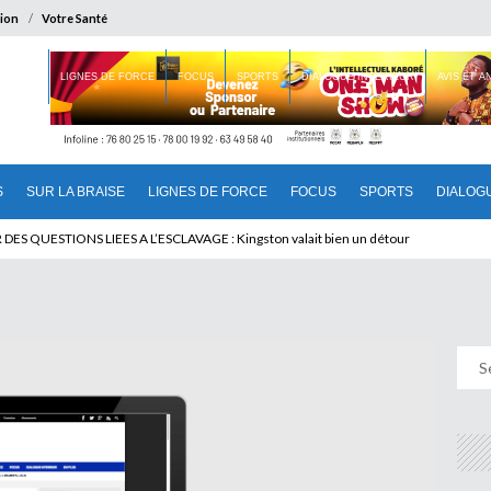
ion
Votre Santé
 BRAISE
LIGNES DE FORCE
FOCUS
SPORTS
DIALOGUE INTERIEUR
AVIS ET 
S
SUR LA BRAISE
LIGNES DE FORCE
FOCUS
SPORTS
DIALOG
T BENINOIS : Quand Patrice quitte le pouvoir sans partir !