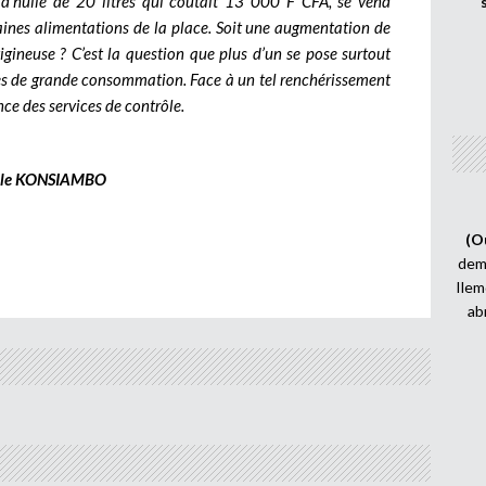
n d’huile de 20 litres qui coûtait 13 000 F CFA, se vend
nes alimentations de la place. Soit une augmentation de
igineuse ? C’est la question que plus d’un se pose surtout
rées de grande consommation. Face à un tel renchérissement
ance des services de contrôle.
èle KONSIAMBO
(O
demi
Ilem
ab