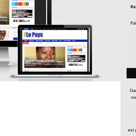
Re
Pai
Dan
su
est