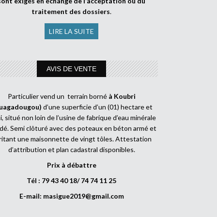
sont exigés en échange de l’acceptation ou du
traitement des dossiers
.
LIRE LA SUITE
AVIS DE VENTE
Particulier vend un terrain borné
à Koubri
uagadougou)
d’une superficie d’un (01) hectare et
, situé non loin de l’usine de fabrique d’eau minérale
dé. Semi clôturé avec des poteaux en béton armé et
ritant une maisonnette de vingt tôles. Attestation
d’attribution et plan cadastral disponibles.
Prix à débattre
Tél : 79 43 40 18/ 74 74 11 25
E-mail:
masigue2019@gmail.com