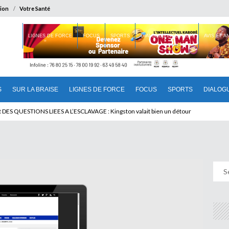
ion
Votre Santé
 BRAISE
LIGNES DE FORCE
FOCUS
SPORTS
DIALOGUE INTERIEUR
AVIS ET 
S
SUR LA BRAISE
LIGNES DE FORCE
FOCUS
SPORTS
DIALOG
T BENINOIS : Quand Patrice quitte le pouvoir sans partir !