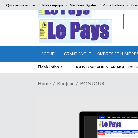
Qui sommes-nous
Notre équipe
Mentions légales
Actu Burkina
Evas
ACCUEIL
GRAND ANGLE
OMBRES ET LUMIÈRES
SUR LA
ACCUEIL
GRAND ANGLE
OMBRES ET LUMIÈRE
Flash Infos
ELECTION DE TALON A LA TETE DU SENA
Home
Bonjour
BONJOUR