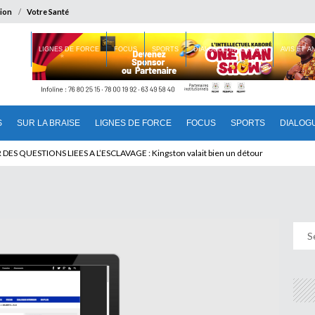
ion
Votre Santé
 BRAISE
LIGNES DE FORCE
FOCUS
SPORTS
DIALOGUE INTERIEUR
AVIS ET 
S
SUR LA BRAISE
LIGNES DE FORCE
FOCUS
SPORTS
DIALOG
T BENINOIS : Quand Patrice quitte le pouvoir sans partir !