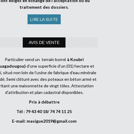
sont exigés en échange de l’acceptation ou du
traitement des dossiers
.
LIRE LA SUITE
AVIS DE VENTE
Particulier vend un terrain borné
à Koubri
uagadougou)
d’une superficie d’un (01) hectare et
, situé non loin de l’usine de fabrique d’eau minérale
dé. Semi clôturé avec des poteaux en béton armé et
ritant une maisonnette de vingt tôles. Attestation
d’attribution et plan cadastral disponibles.
Prix à débattre
Tél : 79 43 40 18/ 74 74 11 25
E-mail:
masigue2019@gmail.com