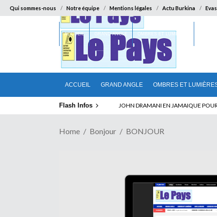
Qui sommes-nous
Notre équipe
Mentions légales
Actu Burkina
Evas
ACCUEIL
GRAND ANGLE
OMBRES ET LUMIÈRES
SUR LA
ACCUEIL
GRAND ANGLE
OMBRES ET LUMIÈRE
Flash Infos
ELECTION DE TALON A LA TETE DU SENA
Home
Bonjour
BONJOUR