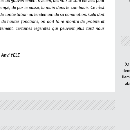
bres du gouvernement Kyélem, des voix se sont élevées pour
rempé, de par le passé, la main dans le cambouis. Ce n’est
et de contestation au lendemain de sa nomination. Cela doit
à de hautes fonctions, on doit faire montre de probité et
tement, certaines légèretés qui peuvent plus tard nous
Anyi YELE
(O
demi
Ilem
ab