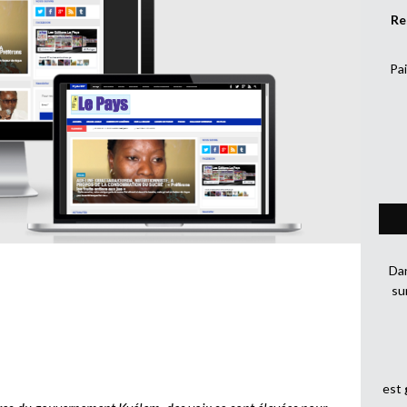
Re
Pai
Dan
su
est