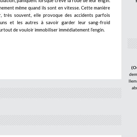
ulation, paniquent lorsque crève la roue de leur engin.
dainement même quand ils sont en vitesse. Cette manière
r, très souvent, elle provoque des accidents parfois
s uns et les autres à savoir garder leur sang-froid
surtout de vouloir immobiliser immédiatement l’engin.
(O
demi
Ilem
ab