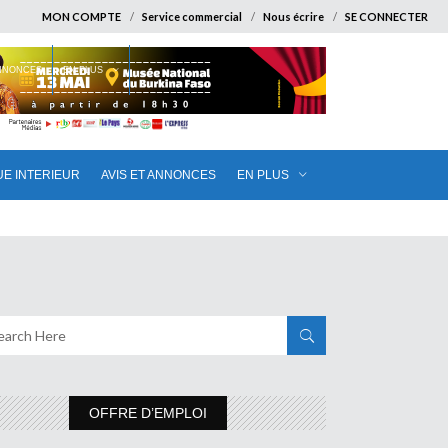
MON COMPTE
Service commercial
Nous écrire
SE CONNECTER
ANNONCES
EN PLUS
UE INTERIEUR
AVIS ET ANNONCES
EN PLUS
OFFRE D’EMPLOI