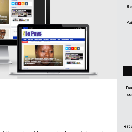
Re
Pai
Dan
su
est