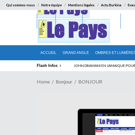
Qui sommes-nous
Notre équipe
Mentions légales
Actu Burkina
Evas
ACCUEIL
GRAND ANGLE
OMBRES ET LUMIÈRES
SUR LA
ACCUEIL
GRAND ANGLE
OMBRES ET LUMIÈRE
Flash Infos
ELECTION DE TALON A LA TETE DU SENA
Home
Bonjour
BONJOUR