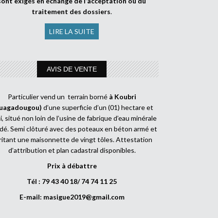
sont exigés en échange de l’acceptation ou du
traitement des dossiers
.
LIRE LA SUITE
AVIS DE VENTE
Particulier vend un terrain borné
à Koubri
uagadougou)
d’une superficie d’un (01) hectare et
, situé non loin de l’usine de fabrique d’eau minérale
dé. Semi clôturé avec des poteaux en béton armé et
ritant une maisonnette de vingt tôles. Attestation
d’attribution et plan cadastral disponibles.
Prix à débattre
Tél : 79 43 40 18/ 74 74 11 25
E-mail:
masigue2019@gmail.com