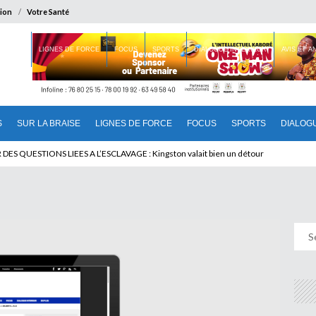
ion
Votre Santé
 BRAISE
LIGNES DE FORCE
FOCUS
SPORTS
DIALOGUE INTERIEUR
AVIS ET 
S
SUR LA BRAISE
LIGNES DE FORCE
FOCUS
SPORTS
DIALOG
T BENINOIS : Quand Patrice quitte le pouvoir sans partir !