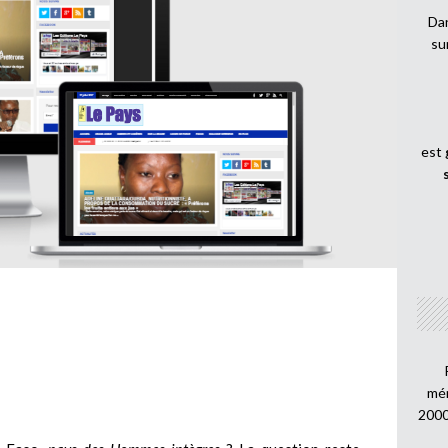
Dan
su
est
mén
2000