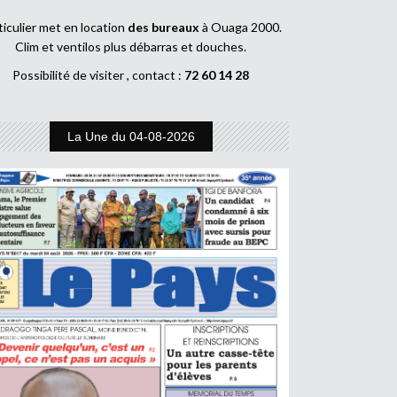
ticulier met en location
des bureaux
à Ouaga 2000.
Clim et ventilos plus débarras et douches.
Possibilité de visiter , contact :
72 60 14 28
La Une du 04-08-2026