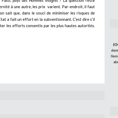
a Faso,
pays des Hommes intègres
? La question reste
ité à une autre, les prix varient. Par-endroit, il faut
 sait que, dans le souci de minimiser les risques de
tat a fait un effort en la subventionnant. C’est dire s’il
oter les efforts consentis par les plus hautes autorités.
(O
demi
Ilem
ab