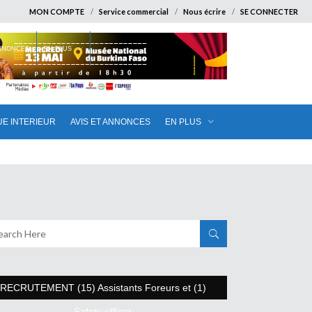
MON COMPTE
Service commercial
Nous écrire
SE CONNECTER
ANNONCES
EN PLUS
UE INTERIEUR
AVIS ET ANNONCES
EN PLUS
RECRUTEMENT (15) Assistants Foreurs et (1)
Safety officer