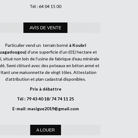
Tél : 64 04 15 00
AVIS DE VENTE
Particulier vend un terrain borné
à Koubri
uagadougou)
d’une superficie d’un (01) hectare et
, situé non loin de l’usine de fabrique d’eau minérale
dé. Semi clôturé avec des poteaux en béton armé et
ritant une maisonnette de vingt tôles. Attestation
d’attribution et plan cadastral disponibles.
Prix à débattre
Tél : 79 43 40 18/ 74 74 11 25
E-mail:
masigue2019@gmail.com
A LOUER