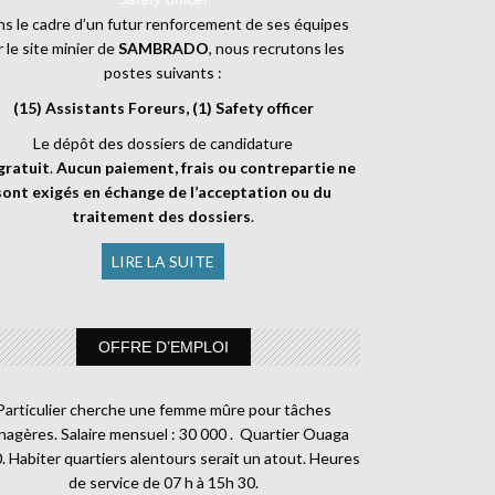
s le cadre d’un futur renforcement de ses équipes
r le site minier de
SAMBRADO
, nous recrutons les
postes suivants :
(15) Assistants Foreurs, (1) Safety officer
Le dépôt des dossiers de candidature
gratuit
.
Aucun paiement, frais ou contrepartie ne
sont exigés en échange de l’acceptation ou du
traitement des dossiers
.
LIRE LA SUITE
OFFRE D’EMPLOI
Particulier cherche une femme mûre pour tâches
agères. Salaire mensuel : 30 000 . Quartier Ouaga
. Habiter quartiers alentours serait un atout. Heures
de service de 07 h à 15h 30.