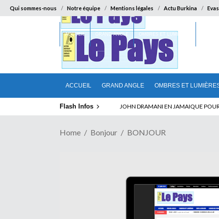
Qui sommes-nous
Notre équipe
Mentions légales
Actu Burkina
Evas
ACCUEIL
GRAND ANGLE
OMBRES ET LUMIÈRES
SUR LA
ACCUEIL
GRAND ANGLE
OMBRES ET LUMIÈRE
Flash Infos
ELECTION DE TALON A LA TETE DU SENA
Home
Bonjour
BONJOUR