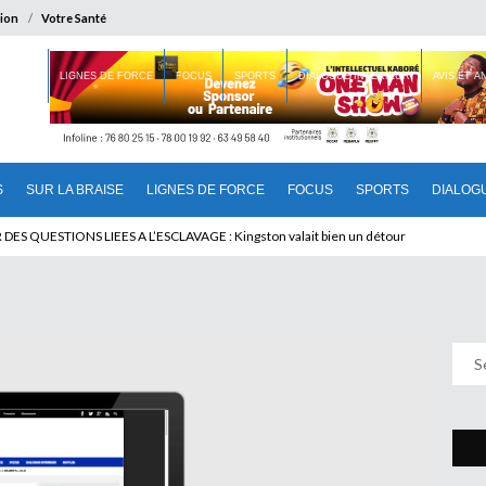
ion
Votre Santé
 BRAISE
LIGNES DE FORCE
FOCUS
SPORTS
DIALOGUE INTERIEUR
AVIS ET 
S
SUR LA BRAISE
LIGNES DE FORCE
FOCUS
SPORTS
DIALOG
T BENINOIS : Quand Patrice quitte le pouvoir sans partir !