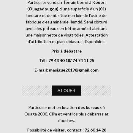
Particulier vend un terrain borné
à Koubri
(Ouagadougou)
d’une superficie d’un (01)
hectare et demi, situé non loin de l’usine de
fabrique d’eau minérale Ilemdé. Semi clôturé
avec des poteaux en béton armé et abritant
une maisonnette de vingt tôles. Attestation
d’attribution et plan cadastral disponibles.
Prix à débattre
Tél : 79 43 40 18/ 74 74 11 25
E-mail:
masigue2019@gmail.com
A LOUER
Particulier met en location
des bureaux
à
Ouaga 2000. Clim et ventilos plus débarras et
douches.
Possibilité de visiter , contact :
72 60 14 28