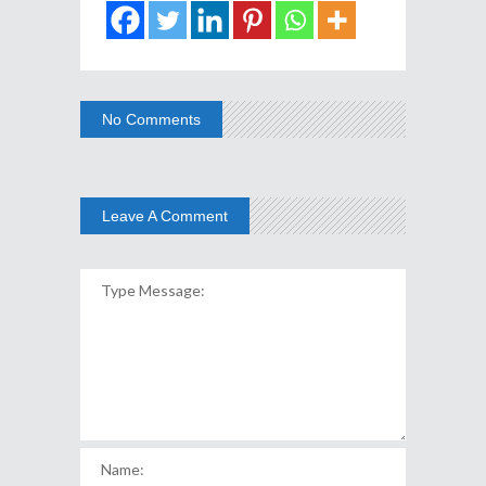
No Comments
Leave A Comment