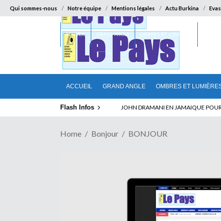
Qui sommes-nous
Notre équipe
Mentions légales
Actu Burkina
Evas
ACCUEIL
GRAND ANGLE
OMBRES ET LUMIÈRES
SUR LA
ACCUEIL
GRAND ANGLE
OMBRES ET LUMIÈRE
Flash Infos
ELECTION DE TALON A LA TETE DU SENA
Home
Bonjour
BONJOUR