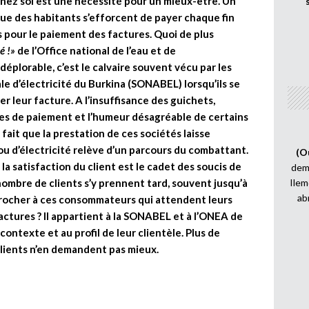
chez soi est une nécessité pour un mieux-être. Un
que des habitants s’efforcent de payer chaque fin
 pour le paiement des factures. Quoi de plus
é !»
de l’Office national de l’eau et de
déplorable, c’est le calvaire souvent vécu par les
le d’électricité du Burkina (SONABEL) lorsqu’ils se
r leur facture. A l’insuffisance des guichets,
es de paiement et l’humeur désagréable de certains
fait que la prestation de ces sociétés laisse
 ou d’électricité relève d’un parcours du combattant.
(O
 la satisfaction du client est le cadet des soucis de
demi
 nombre de clients s’y prennent tard, souvent jusqu’à
Ilem
ab
procher à ces consommateurs qui attendent leurs
 factures ? Il appartient à la SONABEL et à l’ONEA de
contexte et au profil de leur clientèle. Plus de
clients n’en demandent pas mieux.