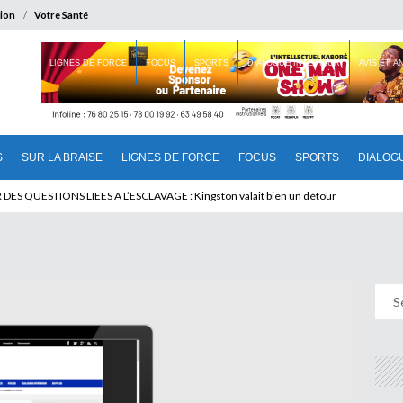
ion
Votre Santé
 BRAISE
LIGNES DE FORCE
FOCUS
SPORTS
DIALOGUE INTERIEUR
AVIS ET 
S
SUR LA BRAISE
LIGNES DE FORCE
FOCUS
SPORTS
DIALOG
T BENINOIS : Quand Patrice quitte le pouvoir sans partir !