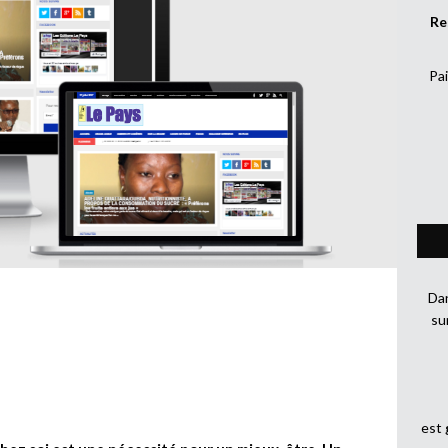
Re
Pai
Dan
su
est