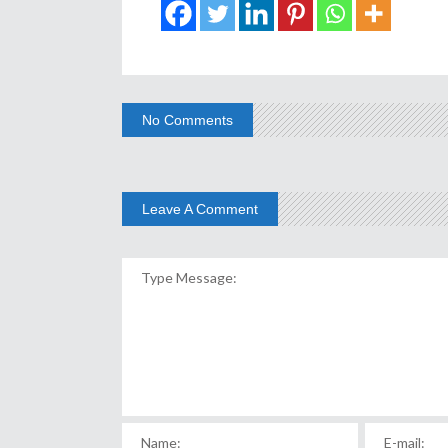
No Comments
Leave A Comment