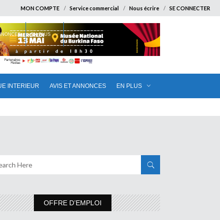
MON COMPTE
Service commercial
Nous écrire
SE CONNECTER
ANNONCES
EN PLUS
UE INTERIEUR
AVIS ET ANNONCES
EN PLUS
OFFRE D’EMPLOI