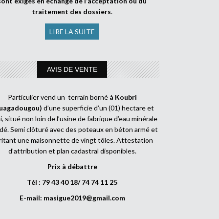
sont exigés en échange de l’acceptation ou du
traitement des dossiers
.
LIRE LA SUITE
AVIS DE VENTE
Particulier vend un terrain borné
à Koubri
uagadougou)
d’une superficie d’un (01) hectare et
, situé non loin de l’usine de fabrique d’eau minérale
dé. Semi clôturé avec des poteaux en béton armé et
ritant une maisonnette de vingt tôles. Attestation
d’attribution et plan cadastral disponibles.
Prix à débattre
Tél : 79 43 40 18/ 74 74 11 25
E-mail:
masigue2019@gmail.com