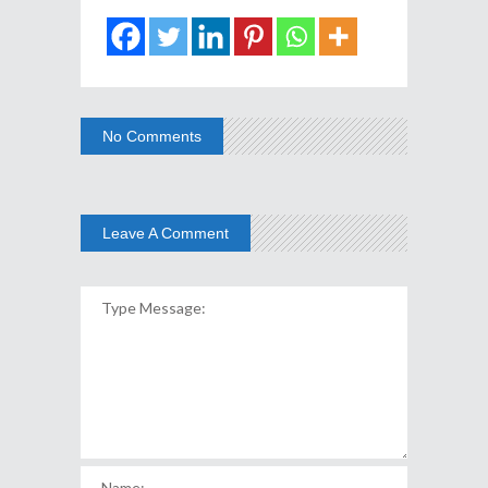
No Comments
Leave A Comment