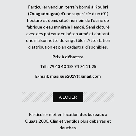
Particulier vend un terrain borné
à Koubri
(Ouagadougou)
d’une superficie d’un (01)
hectare et demi, situé non loin de l’usine de
fabrique d’eau minérale Ilemdé. Semi clôturé
avec des poteaux en béton armé et abritant
une maisonnette de vingt tôles. Attestation
d’attribution et plan cadastral disponibles.
Prix à débattre
Tél : 79 43 40 18/ 74 74 11 25
E-mail:
masigue2019@gmail.com
A LOUER
Particulier met en location
des bureaux
à
Ouaga 2000. Clim et ventilos plus débarras et
douches.