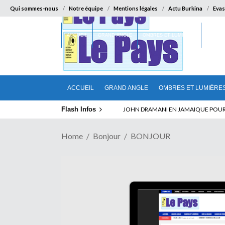
Qui sommes-nous
Notre équipe
Mentions légales
Actu Burkina
Evas
ACCUEIL
GRAND ANGLE
OMBRES ET LUMIÈRES
SUR LA
ACCUEIL
GRAND ANGLE
OMBRES ET LUMIÈRE
Flash Infos
ELECTION DE TALON A LA TETE DU SENA
JOHN DRAMANI EN JAMAIQUE POUR 
Home
Bonjour
BONJOUR