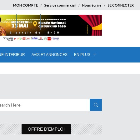
MON COMPTE
Service commercial
Nous écrire
SE CONNECTER
ANNONCES
EN PLUS
UE INTERIEUR
AVIS ET ANNONCES
EN PLUS
OFFRE D’EMPLOI