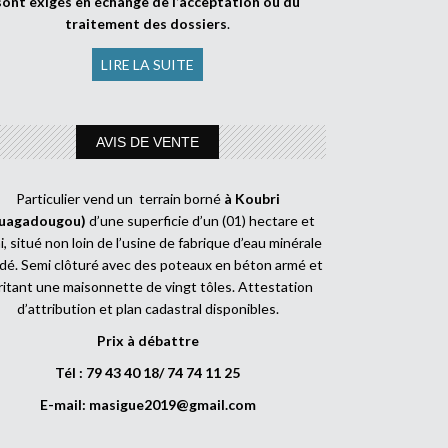
sont exigés en échange de l’acceptation ou du
traitement des dossiers
.
LIRE LA SUITE
AVIS DE VENTE
Particulier vend un terrain borné
à Koubri
uagadougou)
d’une superficie d’un (01) hectare et
, situé non loin de l’usine de fabrique d’eau minérale
dé. Semi clôturé avec des poteaux en béton armé et
ritant une maisonnette de vingt tôles. Attestation
d’attribution et plan cadastral disponibles.
Prix à débattre
Tél : 79 43 40 18/ 74 74 11 25
E-mail:
masigue2019@gmail.com