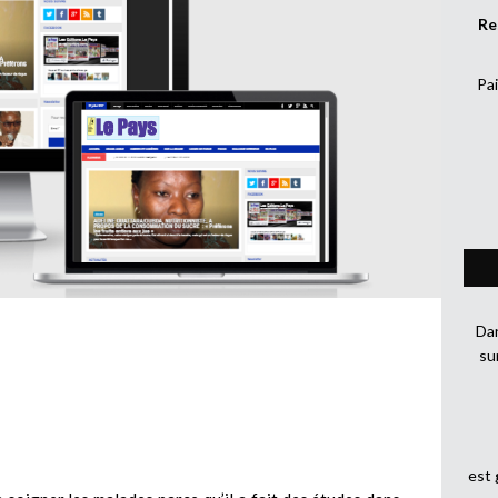
Re
Pai
Dan
su
est