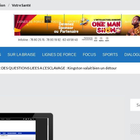
ion
Votre Santé
 BRAISE
LIGNES DE FORCE
FOCUS
SPORTS
DIALOGUE INTERIEUR
AVIS ET 
S
SUR LA BRAISE
LIGNES DE FORCE
FOCUS
SPORTS
DIALOG
T BENINOIS : Quand Patrice quitte le pouvoir sans partir !
DES QUESTIONS LIEES A L’ESCLAVAGE : Kingston valait bien un détour