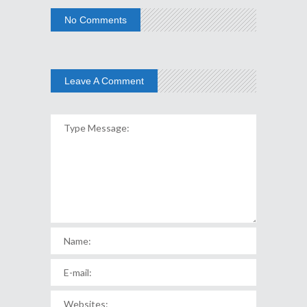
No Comments
Leave A Comment