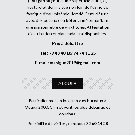
(Ouagadougou)
d’une superficie d’un (01)
hectare et demi, situé non loin de l’usine de
fabrique d’eau minérale Ilemdé. Semi clôturé
avec des poteaux en béton armé et abritant
une maisonnette de vingt tôles. Attestation
d’attribution et plan cadastral disponibles.
Prix à débattre
Tél : 79 43 40 18/ 74 74 11 25
E-mail:
masigue2019@gmail.com
A LOUER
Particulier met en location
des bureaux
à
Ouaga 2000. Clim et ventilos plus débarras et
douches.
Possibilité de visiter , contact :
72 60 14 28