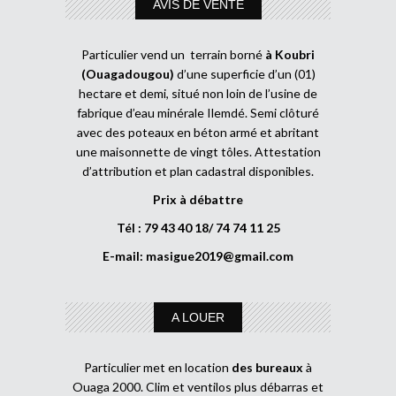
AVIS DE VENTE
Particulier vend un terrain borné
à Koubri
(Ouagadougou)
d’une superficie d’un (01)
hectare et demi, situé non loin de l’usine de
fabrique d’eau minérale Ilemdé. Semi clôturé
avec des poteaux en béton armé et abritant
une maisonnette de vingt tôles. Attestation
d’attribution et plan cadastral disponibles.
Prix à débattre
Tél : 79 43 40 18/ 74 74 11 25
E-mail:
masigue2019@gmail.com
A LOUER
Particulier met en location
des bureaux
à
Ouaga 2000. Clim et ventilos plus débarras et