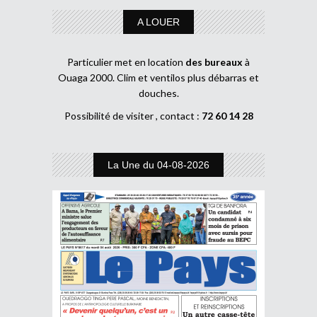
A LOUER
Particulier met en location
des bureaux
à
Ouaga 2000. Clim et ventilos plus débarras et
douches.
Possibilité de visiter , contact :
72 60 14 28
La Une du 04-08-2026