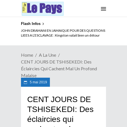
Flash Infos
ELECTION DE TALON A LA TETE DU SENAT BENINOIS :
Quand Patrice quitte le pouvoir sans partir !
Home
A La Une
CENT JOURS DE TSHISEKEDI: Des
Éclaircies Qui Cachent Mal Un Profond
Malaise
5 mai 2019
CENT JOURS DE
TSHISEKEDI: Des
éclaircies qui