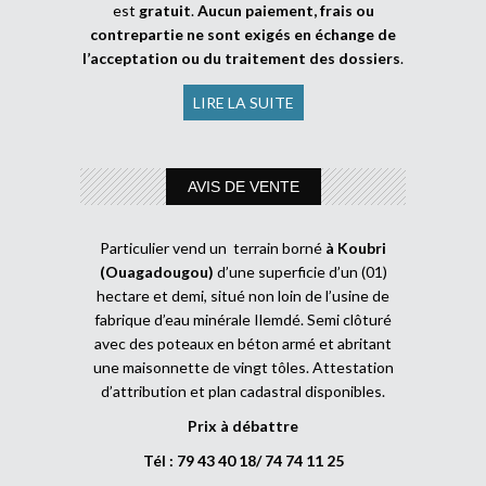
est
gratuit
.
Aucun paiement, frais ou
contrepartie ne sont exigés en échange de
l’acceptation ou du traitement des dossiers
.
LIRE LA SUITE
AVIS DE VENTE
Particulier vend un terrain borné
à Koubri
(Ouagadougou)
d’une superficie d’un (01)
hectare et demi, situé non loin de l’usine de
fabrique d’eau minérale Ilemdé. Semi clôturé
avec des poteaux en béton armé et abritant
une maisonnette de vingt tôles. Attestation
d’attribution et plan cadastral disponibles.
Prix à débattre
Tél : 79 43 40 18/ 74 74 11 25