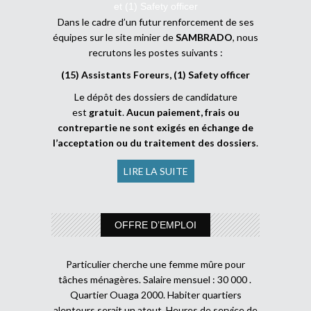
et (1) Safety officer
Dans le cadre d’un futur renforcement de ses
équipes sur le site minier de
SAMBRADO
, nous
recrutons les postes suivants :
(15) Assistants Foreurs, (1) Safety officer
Le dépôt des dossiers de candidature
est
gratuit
.
Aucun paiement, frais ou
contrepartie ne sont exigés en échange de
l’acceptation ou du traitement des dossiers
.
LIRE LA SUITE
OFFRE D’EMPLOI
Particulier cherche une femme mûre pour
tâches ménagères. Salaire mensuel : 30 000 .
Quartier Ouaga 2000. Habiter quartiers
alentours serait un atout. Heures de service de