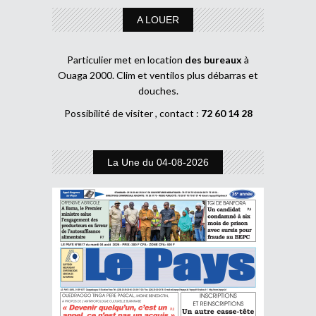
A LOUER
Particulier met en location
des bureaux
à
Ouaga 2000. Clim et ventilos plus débarras et
douches.
Possibilité de visiter , contact :
72 60 14 28
La Une du 04-08-2026