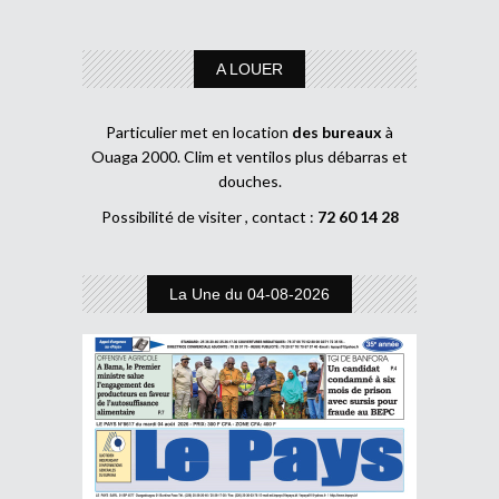
A LOUER
Particulier met en location
des bureaux
à
Ouaga 2000. Clim et ventilos plus débarras et
douches.
Possibilité de visiter , contact :
72 60 14 28
La Une du 04-08-2026