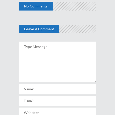
No Comments
Leave A Comment