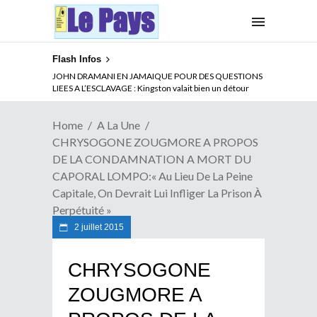
Flash Infos
ABSENCE PROLONGEE DE PAUL BIYA DU CAMEROUN :
Qui pilote le Cameroun ?
Home
A La Une
CHRYSOGONE ZOUGMORE A PROPOS
DE LA CONDAMNATION A MORT DU
CAPORAL LOMPO:« Au Lieu De La Peine
Capitale, On Devrait Lui Infliger La Prison À
Perpétuité »
2 juillet 2015
CHRYSOGONE
ZOUGMORE A