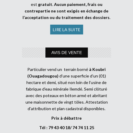
est
gratuit
.
Aucun paiement, frais ou
contrepartie ne sont exigés en échange de
l’acceptation ou du traitement des dossiers
.
LIRE LA SUITE
AVIS DE VENTE
Particulier vend un terrain borné
à Koubri
(Ouagadougou)
d’une superficie d’un (01)
hectare et demi, situé non loin de l’usine de
fabrique d’eau minérale Ilemdé. Semi clôturé
avec des poteaux en béton armé et abritant
une maisonnette de vingt tôles. Attestation
d’attribution et plan cadastral disponibles.
Prix à débattre
Tél : 79 43 40 18/ 74 74 11 25