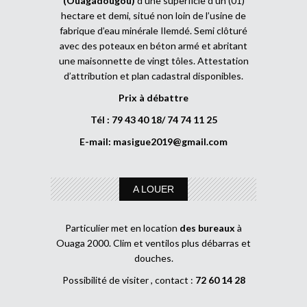
(Ouagadougou)
d’une superficie d’un (01)
hectare et demi, situé non loin de l’usine de
fabrique d’eau minérale Ilemdé. Semi clôturé
avec des poteaux en béton armé et abritant
une maisonnette de vingt tôles. Attestation
d’attribution et plan cadastral disponibles.
Prix à débattre
Tél : 79 43 40 18/ 74 74 11 25
E-mail:
masigue2019@gmail.com
A LOUER
Particulier met en location
des bureaux
à
Ouaga 2000. Clim et ventilos plus débarras et
douches.
Possibilité de visiter , contact :
72 60 14 28