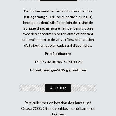
Particulier vend un terrain borné
à Koubri
(Ouagadougou)
d’une superficie d’un (01)
hectare et demi, situé non loin de l’usine de
fabrique d’eau minérale Ilemdé. Semi clôturé
avec des poteaux en béton armé et abritant
une maisonnette de vingt tôles. Attestation
d’attribution et plan cadastral disponibles.
Prix à débattre
Tél : 79 43 40 18/ 74 74 11 25
E-mail:
masigue2019@gmail.com
A LOUER
Particulier met en location
des bureaux
à
Ouaga 2000. Clim et ventilos plus débarras et
douches.