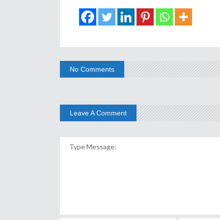
No Comments
Leave A Comment