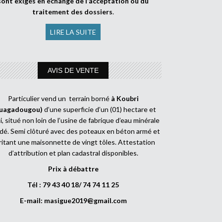
sont exigés en échange de l’acceptation ou du
traitement des dossiers
.
LIRE LA SUITE
AVIS DE VENTE
Particulier vend un terrain borné
à Koubri
uagadougou)
d’une superficie d’un (01) hectare et
, situé non loin de l’usine de fabrique d’eau minérale
dé. Semi clôturé avec des poteaux en béton armé et
ritant une maisonnette de vingt tôles. Attestation
d’attribution et plan cadastral disponibles.
Prix à débattre
Tél : 79 43 40 18/ 74 74 11 25
E-mail:
masigue2019@gmail.com