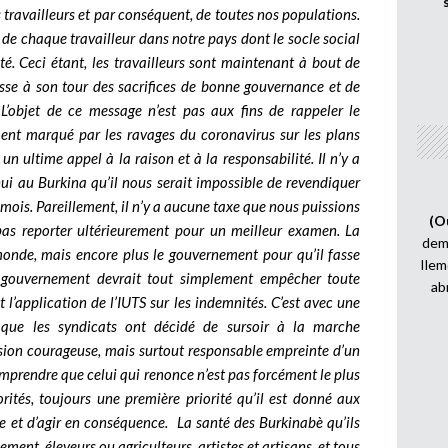
travailleurs et par conséquent, de toutes nos populations.
s de chaque travailleur dans notre pays dont le socle social
é. Ceci étant, les travailleurs sont maintenant à bout de
se à son tour des sacrifices de bonne gouvernance et de
. L’objet de ce message n’est pas aux fins de rappeler le
ent marqué par les ravages du coronavirus sur les plans
n ultime appel à la raison et à la responsabilité. Il n’y a
ui au Burkina qu’il nous serait impossible de revendiquer
ois. Pareillement, il n’y a aucune taxe que nous puissions
(O
pas reporter ultérieurement pour un meilleur examen. La
demi
 monde, mais encore plus le gouvernement pour qu’il fasse
Ilem
e gouvernement devrait tout simplement empêcher toute
ab
 l’application de l’IUTS sur les indemnités. C’est avec une
r que les syndicats ont décidé de sursoir à la marche
ision courageuse, mais surtout responsable empreinte d’un
rendre que celui qui renonce n’est pas forcément le plus
orités, toujours une première priorité qu’il est donné aux
e et d’agir en conséquence. La santé des Burkinabè qu’ils
ement, éleveurs ou agriculteurs, artistes et artisans, et tous