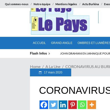
Qui sommes-nous
Notre équipe
Mentions légales
Actu Burkina
Evas
ACCUEIL
GRAND ANGLE
OMBRES ET LUMIÈRES
SUR LA
ACCUEIL
GRAND ANGLE
OMBRES ET LUMIÈRE
Flash Infos
ELECTION DE TALON A LA TETE DU SENA
Home
A La Une
CORONAVIRUS AU BUR
17 mars 2020
CORONAVIRUS