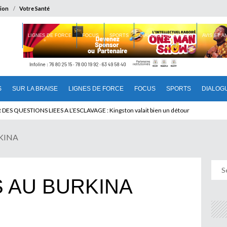
ion
Votre Santé
 BRAISE
LIGNES DE FORCE
FOCUS
SPORTS
DIALOGUE INTERIEUR
AVIS ET 
S
SUR LA BRAISE
LIGNES DE FORCE
FOCUS
SPORTS
DIALOG
T BENINOIS : Quand Patrice quitte le pouvoir sans partir !
KINA
 AU BURKINA