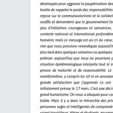
développés pour aggraver la paupérisation des 
Inutile de rappeler le poids des responsabilité
repose sur le communautarisme et la solidarit
souffle et demandent que le gouvernement fas
plus d’initiatives courageuses et salvatrices
contexte national et international profondém
humains; mais ce message est un cri du cœur, u
rien que nous puissions revendiquer aujourd’h
plus tard dans quelques semaines ou quelques m
prélever aujourd’hui que nous ne pourrions 
situation épidémiologique interpelle tout le
preuve de maturité et de responsabilité. L
manifestation, y compris les sit-in en annulant
grande satisfaction que j’apprends ce soi
initialement prévue le 17 mars. C’est une déc
grand humanisme. On nous a éduqués pour comp
faible. Mais il y a dans la hiérarchie des pri
personnes sages et intelligentes de comprendr
soient travailleurs, élèves et étudiants, gouvern