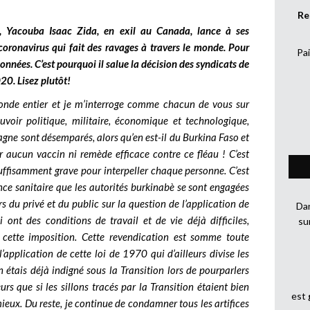
Re
e, Yacouba Isaac Zida, en exil au Canada, lance à ses
coronavirus qui fait des ravages à travers le monde. Pour
Pai
onnées. C’est pourquoi il salue la décision des syndicats de
0. Lisez plutôt!
monde entier et je m’interroge comme chacun de vous sur
uvoir politique, militaire, économique et technologique,
pagne sont désemparés, alors qu’en est-il du Burkina Faso et
ur aucun vaccin ni remède efficace contre ce fléau ! C’est
uffisamment grave pour interpeller chaque personne. C’est
ce sanitaire que les autorités burkinabè se sont engagées
rs du privé et du public sur la question de l’application de
Dan
i ont des conditions de travail et de vie déjà difficiles,
su
 cette imposition. Cette revendication est somme toute
l’application de cette loi de 1970 qui d’ailleurs divise les
n étais déjà indigné sous la Transition lors de pourparlers
urs que si les sillons tracés par la Transition étaient bien
est
mieux. Du reste, je continue de condamner tous les artifices