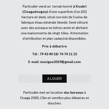
Particulier vend un terrain borné
à Koubri
(Ouagadougou)
d’une superficie d’un (01)
hectare et demi, situé non loin de l’usine de
fabrique d’eau minérale Ilemdé. Semi clôturé
avec des poteaux en béton armé et abritant
une maisonnette de vingt tôles. Attestation
d’attribution et plan cadastral disponibles.
Prix à débattre
Tél : 79 43 40 18/ 74 74 11 25
E-mail:
masigue2019@gmail.com
A LOUER
Particulier met en location
des bureaux
à
Ouaga 2000. Clim et ventilos plus débarras et
douches.