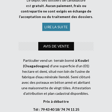
Le dépôt des dossiers de candidature
est
gratuit
.
Aucun paiement, frais ou
contrepartie ne sont exigés en échange de
l’acceptation ou du traitement des dossiers
.
LIRE LA SUITE
AVIS DE VENTE
Particulier vend un terrain borné
à Koubri
(Ouagadougou)
d’une superficie d’un (01)
hectare et demi, situé non loin de l’usine de
fabrique d’eau minérale Ilemdé. Semi clôturé
avec des poteaux en béton armé et abritant
une maisonnette de vingt tôles. Attestation
d’attribution et plan cadastral disponibles.
Prix à débattre
Tél : 79 43 40 18/ 74 74 11 25