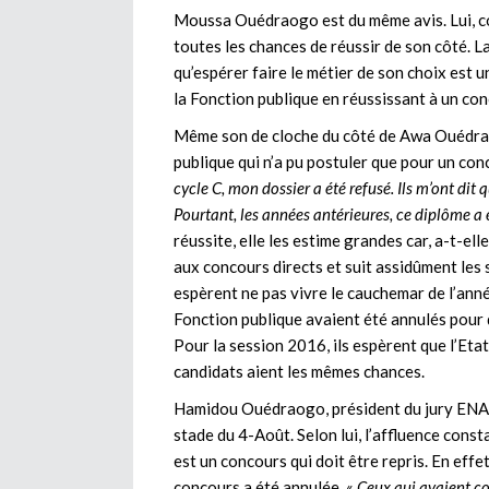
Moussa Ouédraogo est du même avis. Lui, c
toutes les chances de réussir de son côté. La
qu’espérer faire le métier de son choix est un
la Fonction publique en réussissant à un con
Même son de cloche du côté de Awa Ouédraog
publique qui n’a pu postuler que pour un conc
cycle C, mon dossier a été refusé. Ils m’ont dit
Pourtant, les années antérieures, ce diplôme a
réussite, elle les estime grandes car, a-t-ell
aux concours directs et suit assidûment les 
espèrent ne pas vivre le cauchemar de l’anné
Fonction publique avaient été annulés pour 
Pour la session 2016, ils espèrent que l’Etat
candidats aient les mêmes chances.
Hamidou Ouédraogo, président du jury ENARE
stade du 4-Août. Selon lui, l’affluence const
est un concours qui doit être repris. En effe
concours a été annulée. «
Ceux qui avaient co