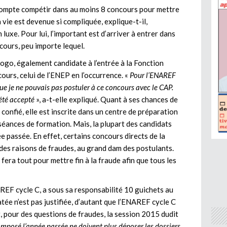
ompte compétir dans au moins 8 concours pour mettre
 vie est devenue si compliquée, explique-t-il,
 luxe. Pour lui, l’important est d’arriver à entrer dans
cours, peu importe lequel.
o, également candidate à l’entrée à la Fonction
ours, celui de l’ENEP en l’occurrence. «
Pour l’ENAREF
 que je ne pouvais pas postuler à ce concours avec le CAP.
 été accepté
», a-t-elle expliqué. Quant à ses chances de
e confié, elle est inscrite dans un centre de préparation
séances de formation. Mais, la plupart des candidats
e passée. En effet, certains concours directs de la
des raisons de fraudes, au grand dam des postulants.
 fera tout pour mettre fin à la fraude afin que tous les
F cycle C, a sous sa responsabilité 10 guichets au
atée n’est pas justifiée, d’autant que l’ENAREF cycle C
t, pour des questions de fraudes, la session 2015 dudit
mposé l’année passée ne doivent plus déposer les dossiers