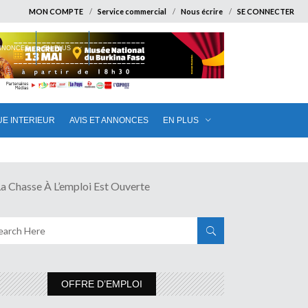
MON COMPTE
Service commercial
Nous écrire
SE CONNECTER
ANNONCES
EN PLUS
UE INTERIEUR
AVIS ET ANNONCES
EN PLUS
asse À L’emploi Est Ouverte
OFFRE D’EMPLOI