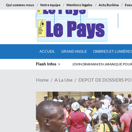
Qui sommes-nous
Notre équipe
Mentions légales
Actu Burkina
Evas
ACCUEIL
GRAND ANGLE
OMBRES ET LUMIÈRES
SUR LA
ACCUEIL
GRAND ANGLE
OMBRES ET LUMIÈRE
Flash Infos
ELECTION DE TALON A LA TETE DU SENA
Home
A La Une
DEPOT DE DOSSIERS POU