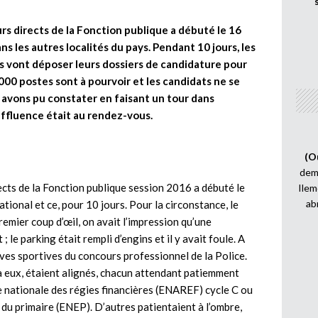
rs directs de la Fonction publique a débuté le 16
 les autres localités du pays. Pendant 10 jours, les
s vont déposer leurs dossiers de candidature pour
00 postes sont à pourvoir et les candidats ne se
s avons pu constater en faisant un tour dans
’affluence était au rendez-vous.
(O
demi
ects de la Fonction publique session 2016 a débuté le
Ilem
ab
ational et ce, pour 10 jours. Pour la circonstance, le
emier coup d’œil, on avait l’impression qu’une
 le parking était rempli d’engins et il y avait foule. A
euves sportives du concours professionnel de la Police.
à eux, étaient alignés, chacun attendant patiemment
e nationale des régies financières (ENAREF) cycle C ou
du primaire (ENEP). D’autres patientaient à l’ombre,