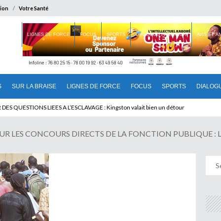
ion
Votre Santé
 BRAISE
LIGNES DE FORCE
FOCUS
SPORTS
DIALOGUE INTERIEUR
AVIS ET 
S
SUR LA BRAISE
LIGNES DE FORCE
FOCUS
SPORTS
DIALOG
T BENINOIS : Quand Patrice quitte le pouvoir sans partir !
R LES CONCOURS DIRECTS DE LA FONCTION PUBLIQUE : La Ch