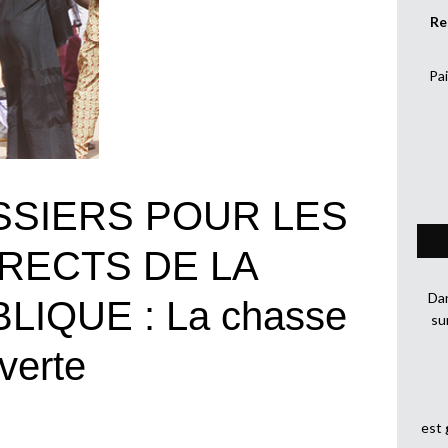
Re
Pai
SSIERS POUR LES
RECTS DE LA
Dan
IQUE : La chasse
su
uverte
est