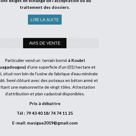
sont exigés en échange de l’acceptation ou du
traitement des dossiers
.
LIRE LA SUITE
AVIS DE VENTE
Particulier vend un terrain borné
à Koubri
uagadougou)
d’une superficie d’un (01) hectare et
, situé non loin de l’usine de fabrique d’eau minérale
dé. Semi clôturé avec des poteaux en béton armé et
ritant une maisonnette de vingt tôles. Attestation
d’attribution et plan cadastral disponibles.
Prix à débattre
Tél : 79 43 40 18/ 74 74 11 25
E-mail:
masigue2019@gmail.com