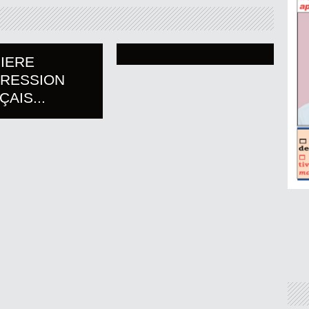
IERE
PRESSION
AIS...