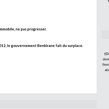
 immobile, ne pas progresser.
012, le gouvernement Benkirane fait du surplace.
(O
demi
Ilem
ab