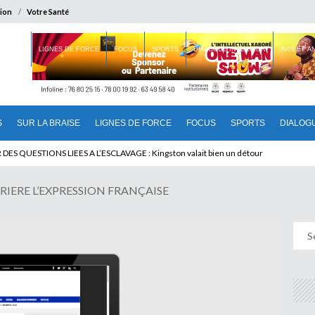
ion
Votre Santé
 BRAISE
LIGNES DE FORCE
FOCUS
SPORTS
DIALOGUE INTERIEUR
AVIS ET 
S
SUR LA BRAISE
LIGNES DE FORCE
FOCUS
SPORTS
DIALOG
T BENINOIS : Quand Patrice quitte le pouvoir sans partir !
RIERE L’EXPRESSION FRANÇAISE