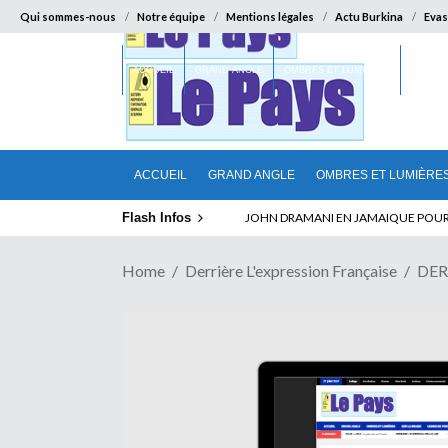
Qui sommes-nous
Notre équipe
Mentions légales
Actu Burkina
Evas
ACCUEIL
GRAND ANGLE
OMBRES ET LUMIÈRES
SUR LA
ACCUEIL
GRAND ANGLE
OMBRES ET LUMIÈRE
Flash Infos
ELECTION DE TALON A LA TETE DU SENA
Home
Derrière L'expression Française
DER