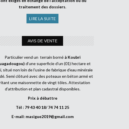
sont exigés en échange de l’acceptation ou du
traitement des dossiers
.
LIRE LA SUITE
AVIS DE VENTE
Particulier vend un terrain borné
à Koubri
uagadougou)
d’une superficie d’un (01) hectare et
, situé non loin de l’usine de fabrique d’eau minérale
dé. Semi clôturé avec des poteaux en béton armé et
ritant une maisonnette de vingt tôles. Attestation
d’attribution et plan cadastral disponibles.
Prix à débattre
Tél : 79 43 40 18/ 74 74 11 25
E-mail:
masigue2019@gmail.com