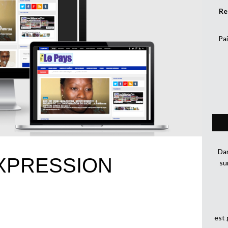
Re
Pai
Dan
EXPRESSION
su
est