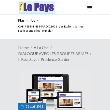
Flash Infos
FORTE CAUTION POUR LE VISA AMERICAIN : Une
CAN FEMININE MAROC 2026 : Les Etalons dames
mesure souveraine aux conséquences multiples pour
réaliseront-elles l’exploit ?
l’Afrique
Home
A La Une
DIALOGUE AVEC LES GROUPES ARMES :
Il Faut Savoir Prudence Garder
21 avril 2022