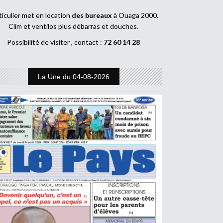
ticulier met en location
des bureaux
à Ouaga 2000.
Clim et ventilos plus débarras et douches.
Possibilité de visiter , contact :
72 60 14 28
La Une du 04-08-2026