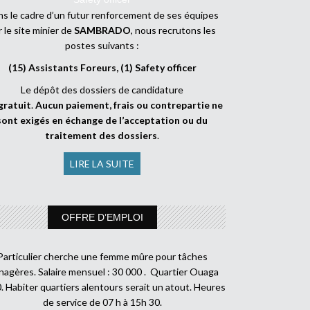
s le cadre d’un futur renforcement de ses équipes
r le site minier de
SAMBRADO
, nous recrutons les
postes suivants :
(15) Assistants Foreurs, (1) Safety officer
Le dépôt des dossiers de candidature
gratuit
.
Aucun paiement, frais ou contrepartie ne
sont exigés en échange de l’acceptation ou du
traitement des dossiers
.
LIRE LA SUITE
OFFRE D’EMPLOI
Particulier cherche une femme mûre pour tâches
agères. Salaire mensuel : 30 000 . Quartier Ouaga
. Habiter quartiers alentours serait un atout. Heures
de service de 07 h à 15h 30.