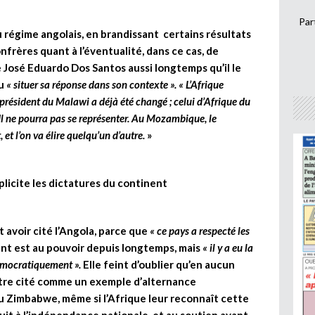
Par
u régime angolais, en brandissant certains résultats
nfrères quant à l’éventualité, dans ce cas, de
José Eduardo Dos Santos aussi longtemps qu’il le
lu
« situer sa réponse dans son contexte ».
« L’Afrique
e président du Malawi a déjà été changé ; celui d’Afrique du
l ne pourra pas se représenter. Au Mozambique, le
et l’on va élire quelqu’un d’autre.
»
icite les dictatures du continent
 avoir cité l’Angola, parce que
« ce pays a respecté les
ent est au pouvoir depuis longtemps, mais
« il y a eu la
u démocratiquement ».
Elle feint d’oublier qu’en aucun
 être cité comme un exemple d’alternance
u Zimbabwe, même si l’Afrique leur reconnaît cette