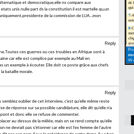
alternatique et democratique,elle ns compare aux
ats unis nulle part ds la constitution il est martelle qu,un
 uniquement.presidente de la commission de l,UA…mon
Reply
aine.Toutes ces guerres ou ces troubles en Afrique sont à
aine car elle est complice par exemple au Mali en
 un exemple à écouter. Elle doit ce poste grâce aux chefs
 la bataille morale.
Reply
 semblez oublier de cet interview, c’est qu’elle même reste
e de réponse sur sa possible candidature, elle dit qu’elle n’a
e pont et donc elle se refuse de commenter.
placer au-dessus de la mêlée, mais on se rend compte qu’elle
’on ne devrait pas s’étonner car elle est l’ex femme de l’autre
ne dit pas son nom. Sous la présidence de cette dame, il y a bon