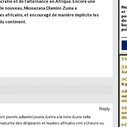
cratie et de l’alternance en Afrique. Encore une
e. De nouveau, Nkosazana Dlamini-Zuma a
s africains, et encouragé de manière implicite les
du continent.
Reply
nt permis adlamini jouma d,etre a la tete d,une telle
l,imaturite des dirigeants et leaders africains.cmt a l,heure ou