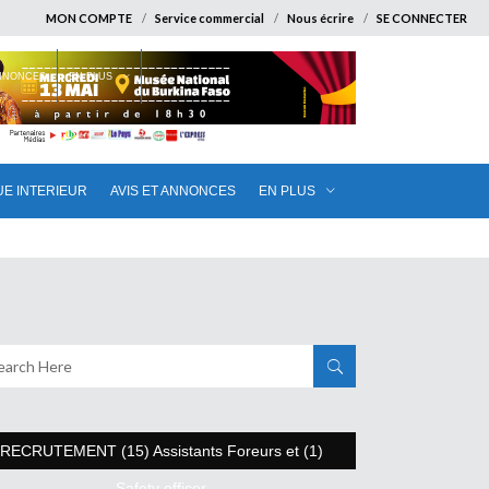
MON COMPTE
Service commercial
Nous écrire
SE CONNECTER
ANNONCES
EN PLUS
UE INTERIEUR
AVIS ET ANNONCES
EN PLUS
RECRUTEMENT (15) Assistants Foreurs et (1)
Safety officer