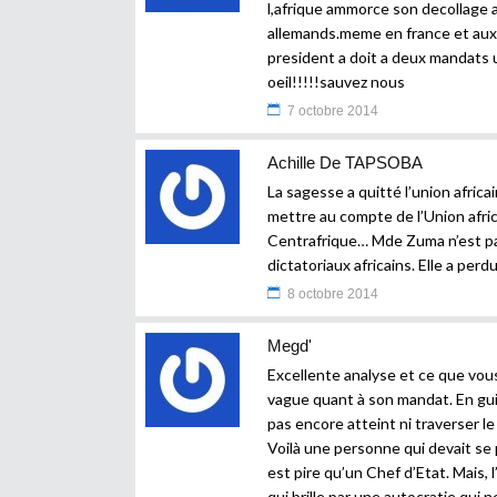
l,afrique ammorce son decollage 
allemands.meme en france et aux et
president a doit a deux mandats
oeil!!!!!sauvez nous
7 octobre 2014
Achille De TAPSOBA
La sagesse a quitté l’union afric
mettre au compte de l’Union afric
Centrafrique… Mde Zuma n’est pas
dictatoriaux africains. Elle a perdu
8 octobre 2014
Megd'
Excellente analyse et ce que vous
vague quant à son mandat. En guis
pas encore atteint ni traverser l
Voilà une personne qui devait se 
est pire qu’un Chef d’Etat. Mais, l
qui brille par une autocratie qui 