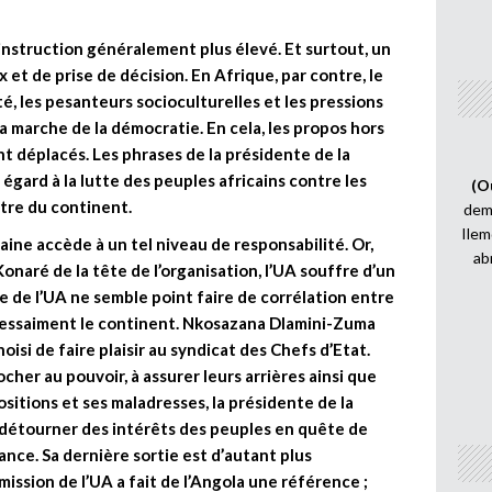
instruction généralement plus élevé. Et surtout, un
et de prise de décision. En Afrique, par contre, le
té, les pesanteurs socioculturelles et les pressions
 marche de la démocratie. En cela, les propos hors
 déplacés. Les phrases de la présidente de la
gard à la lutte des peuples africains contre les
(O
utre du continent.
demi
Ilem
aine accède à un tel niveau de responsabilité. Or,
ab
naré de la tête de l’organisation, l’UA souffre d’un
 de l’UA ne semble point faire de corrélation entre
ui essaiment le continent. Nkosazana Dlamini-Zuma
isi de faire plaisir au syndicat des Chefs d’Etat.
ocher au pouvoir, à assurer leurs arrières ainsi que
ositions et ses maladresses, la présidente de la
 détourner des intérêts des peuples en quête de
ance. Sa dernière sortie est d’autant plus
ssion de l’UA a fait de l’Angola une référence ;