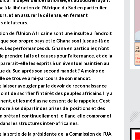
it à l’indépendance nationale, et au soutien ayant
c à la libération de l’Afrique du Sud en particulier.
urs, et en assurer la défense, en fermant
s dictateurs.
ion de l’Union Africaine sont une insulte à l’endroit
t que son propre pays et le Ghana sont jusque-là de
. Les performances du Ghana en particulier, n’ont
de prendre faits et causes pour l’alternance, et de la
arerait-elle les esprits à un éventuel maintien au
ique du Sud après son second mandat ? A moins de
lle se trouve à mi-parcours de son mandat.
 laisser aveugler par le devoir de reconnaissance
nt de sacrifier l’intérêt des peuples africains. Il y a
nt, et les médias ne cessent de le rappeler. C’est
ndre à se départir des prises de positions et des
n prêtant continuellement le flanc, elle compromet
ans les structures inter-africaines.
 la sortie de la présidente de la Commission de l’UA