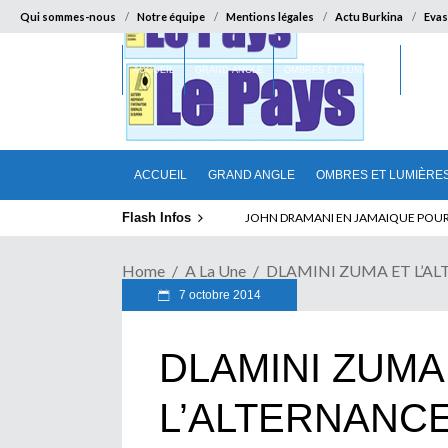
Qui sommes-nous
Notre équipe
Mentions légales
Actu Burkina
Evas
ACCUEIL
GRAND ANGLE
OMBRES ET LUMIÈRES
SUR LA
ACCUEIL
GRAND ANGLE
OMBRES ET LUMIÈRE
Flash Infos
JOHN DRAMANI EN JAMAIQUE POUR DES
Home
A La Une
DLAMINI ZUMA ET L’ALTE
7 octobre 2014
DLAMINI ZUMA
L’ALTERNANCE