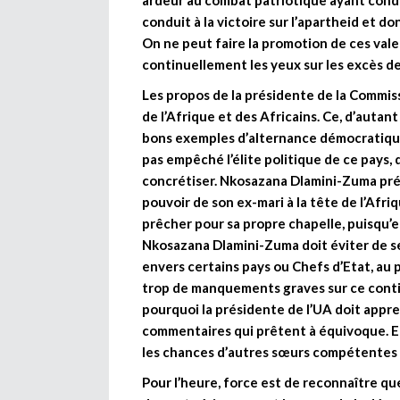
ardeur au combat patriotique ayant condu
conduit à la victoire sur l’apartheid et don
On ne peut faire la promotion de ces vale
continuellement les yeux sur les excès de
Les propos de la présidente de la Commiss
de l’Afrique et des Africains. Ce, d’autan
bons exemples d’alternance démocratique
pas empêché l’élite politique de ce pays, 
concrétiser. Nkosazana Dlamini-Zuma prép
pouvoir de son ex-mari à la tête de l’Afr
prêcher pour sa propre chapelle, puisqu’e
Nkosazana Dlamini-Zuma doit éviter de se
envers certains pays ou Chefs d’Etat, au poi
trop de manquements graves sur ce contine
pourquoi la présidente de l’UA doit appre
commentaires qui prêtent à équivoque. E
les chances d’autres sœurs compétentes d
Pour l’heure, force est de reconnaître que