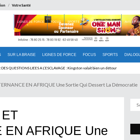
ion
Votre Santé
 BRAISE
LIGNES DE FORCE
FOCUS
SPORTS
DIALOGUE INTERIEUR
AVIS ET 
S
SUR LA BRAISE
LIGNES DE FORCE
FOCUS
SPORTS
DIALOG
 QUESTIONS LIEES A L’ESCLAVAGE : Kingston valait bien un détour
RNANCE EN AFRIQUE Une Sortie Qui Dessert La Démocratie
 ET
 EN AFRIQUE Une