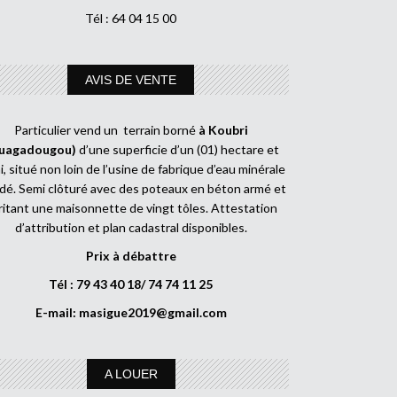
Tél : 64 04 15 00
AVIS DE VENTE
Particulier vend un terrain borné
à Koubri
uagadougou)
d’une superficie d’un (01) hectare et
, situé non loin de l’usine de fabrique d’eau minérale
dé. Semi clôturé avec des poteaux en béton armé et
ritant une maisonnette de vingt tôles. Attestation
d’attribution et plan cadastral disponibles.
Prix à débattre
Tél : 79 43 40 18/ 74 74 11 25
E-mail:
masigue2019@gmail.com
A LOUER