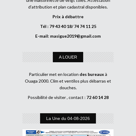
une maisonnette de vingt tôles. Attestation
d’attribution et plan cadastral disponibles.
Prix à débattre
Tél : 79 43 40 18/ 74 74 11 25
E-mail:
masigue2019@gmail.com
A LOUER
Particulier met en location
des bureaux
à
Ouaga 2000. Clim et ventilos plus débarras et
douches.
Possibilité de visiter , contact :
72 60 14 28
La Une du 04-08-2026