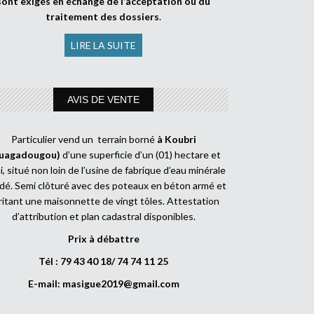
sont exigés en échange de l’acceptation ou du
traitement des dossiers
.
LIRE LA SUITE
AVIS DE VENTE
Particulier vend un terrain borné
à Koubri
uagadougou)
d’une superficie d’un (01) hectare et
, situé non loin de l’usine de fabrique d’eau minérale
dé. Semi clôturé avec des poteaux en béton armé et
ritant une maisonnette de vingt tôles. Attestation
d’attribution et plan cadastral disponibles.
Prix à débattre
Tél : 79 43 40 18/ 74 74 11 25
E-mail:
masigue2019@gmail.com