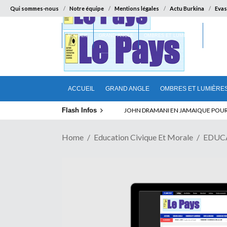
Qui sommes-nous
Notre équipe
Mentions légales
Actu Burkina
Evas
ACCUEIL
GRAND ANGLE
OMBRES ET LUMIÈRES
SUR LA
ACCUEIL
GRAND ANGLE
OMBRES ET LUMIÈRE
Flash Infos
ELECTION DE TALON A LA TETE DU SENA
Home
Education Civique Et Morale
EDUCA