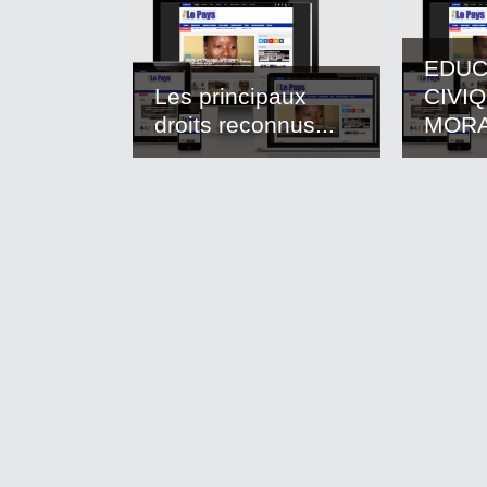
EDUC
Les principaux
CIVI
droits reconnus...
MOR