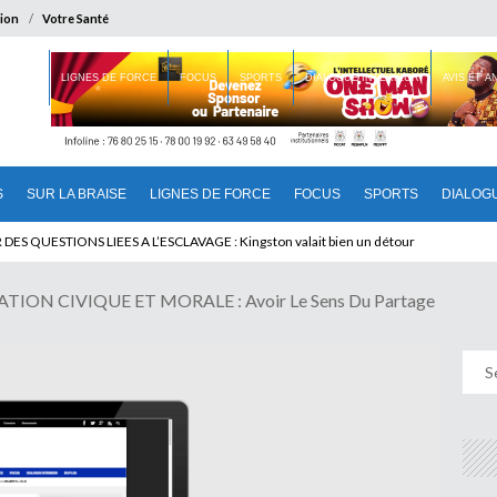
ion
Votre Santé
 BRAISE
LIGNES DE FORCE
FOCUS
SPORTS
DIALOGUE INTERIEUR
AVIS ET 
S
SUR LA BRAISE
LIGNES DE FORCE
FOCUS
SPORTS
DIALOG
T BENINOIS : Quand Patrice quitte le pouvoir sans partir !
TION CIVIQUE ET MORALE : Avoir Le Sens Du Partage