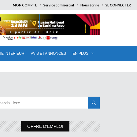
MON COMPTE
Service commercial
Nous écrire
SE CONNECTER
ANNONCES
EN PLUS
UE INTERIEUR
AVIS ET ANNONCES
EN PLUS
OFFRE D’EMPLOI