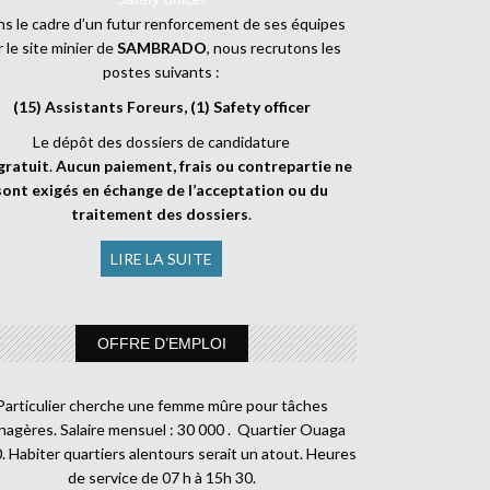
s le cadre d’un futur renforcement de ses équipes
r le site minier de
SAMBRADO
, nous recrutons les
postes suivants :
(15) Assistants Foreurs, (1) Safety officer
Le dépôt des dossiers de candidature
gratuit
.
Aucun paiement, frais ou contrepartie ne
sont exigés en échange de l’acceptation ou du
traitement des dossiers
.
LIRE LA SUITE
OFFRE D’EMPLOI
Particulier cherche une femme mûre pour tâches
agères. Salaire mensuel : 30 000 . Quartier Ouaga
. Habiter quartiers alentours serait un atout. Heures
de service de 07 h à 15h 30.