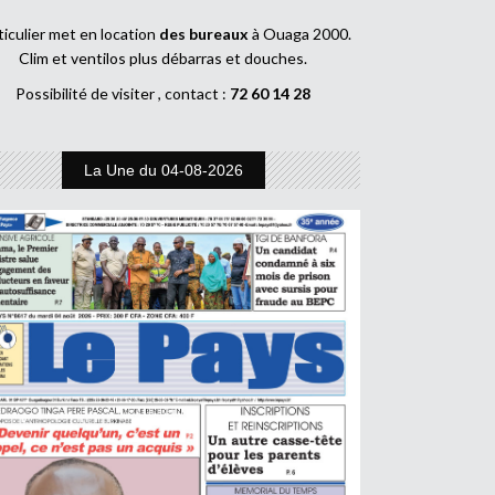
ticulier met en location
des bureaux
à Ouaga 2000.
Clim et ventilos plus débarras et douches.
Possibilité de visiter , contact :
72 60 14 28
La Une du 04-08-2026