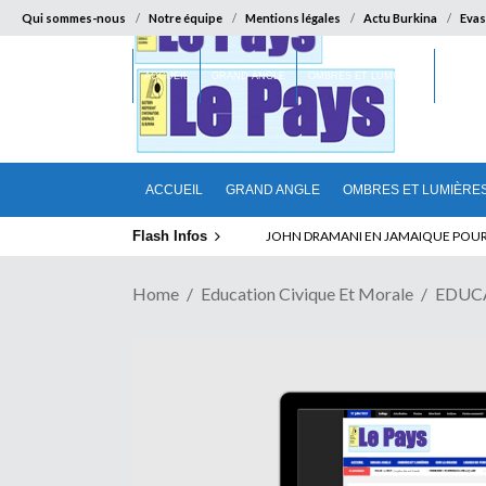
Qui sommes-nous
Notre équipe
Mentions légales
Actu Burkina
Evas
ACCUEIL
GRAND ANGLE
OMBRES ET LUMIÈRES
SUR LA
ACCUEIL
GRAND ANGLE
OMBRES ET LUMIÈRE
Flash Infos
ABSENCE PROLONGEE DE PAUL BIYA D
Home
Education Civique Et Morale
EDUCA