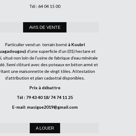
Tél : 64 04 15 00
AVIS DE VENTE
Particulier vend un terrain borné
à Koubri
uagadougou)
d’une superficie d’un (01) hectare et
, situé non loin de l’usine de fabrique d’eau minérale
dé. Semi clôturé avec des poteaux en béton armé et
ritant une maisonnette de vingt tôles. Attestation
d’attribution et plan cadastral disponibles.
Prix à débattre
Tél : 79 43 40 18/ 74 74 11 25
E-mail:
masigue2019@gmail.com
A LOUER