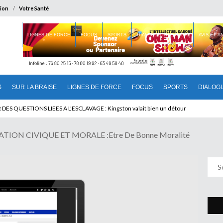
ion
Votre Santé
 BRAISE
LIGNES DE FORCE
FOCUS
SPORTS
DIALOGUE INTERIEUR
AVIS ET 
S
SUR LA BRAISE
LIGNES DE FORCE
FOCUS
SPORTS
DIALOG
U CAMEROUN : Qui pilote le Cameroun ?
TION CIVIQUE ET MORALE :Etre De Bonne Moralité