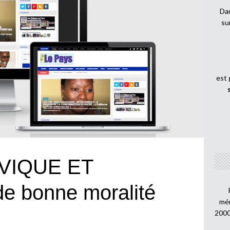
Dan
su
est
VIQUE ET
e bonne moralité
mén
2000