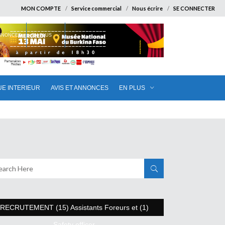
MON COMPTE
Service commercial
Nous écrire
SE CONNECTER
ANNONCES
EN PLUS
UE INTERIEUR
AVIS ET ANNONCES
EN PLUS
RECRUTEMENT (15) Assistants Foreurs et (1)
Safety officer